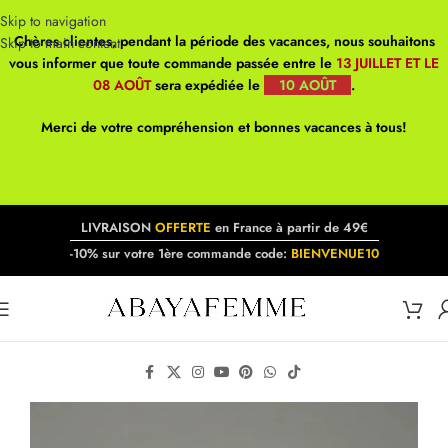
Skip to navigation
Chères clientes, pendant la période des vacances, nous souhaitons
Skip to main content
vous informer que toute commande passée entre le
13 JUILLET ET LE
08 AOÛT
sera expédiée le
10 AOÛT
.
Merci de votre compréhension et bonnes vacances à tous!
LIVRAISON
OFFERTE
en France à partir de 49€
-10% sur votre 1ère commande code:
BIENVENUE10