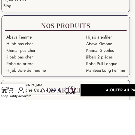
Blog
NOS PRODUITS
Abaya Femme
Hijab à enfiler
Hijab pas cher
Abaya Kimono
Khimar pas cher
Khimar 3 voiles
Jilbab pas cher
Jilbab 2 pièces
Robe de priere
Robe Pull Longue
Hijab Soie de médine
Manteau Long Femme
-
+
Sous Hijab
En
NOS ARTICLES
4,99
€
AJOUTER AU P
Cache Cou
stock
Blanc
Shop
Cart
My account
Grande Ablution
BUY NOW
Ramadan Kareem
Salat – Prière en Islam
Salat Istikhara
Que signifie “Salam Aleykoum” ?
Droits des Femmes dans l’Islam