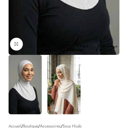
Click to enlarge
Accueil
/
Boutique
/
Accessoires
/
Sous Hijab