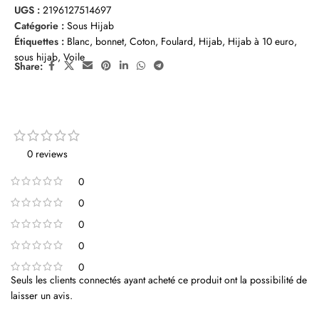
UGS :
2196127514697
Catégorie :
Sous Hijab
Étiquettes :
Blanc
,
bonnet
,
Coton
,
Foulard
,
Hijab
,
Hijab à 10 euro
,
sous hijab
,
Voile
Share:
0 reviews
0
0
0
0
0
Seuls les clients connectés ayant acheté ce produit ont la possibilité de
laisser un avis.