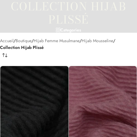
COLLECTION HIJAB
PLISSÉ
Categories
Accueil
/
Boutique
/
Hijab Femme Musulmane
/
Hijab Mousseline
/
Collection Hijab Plissé