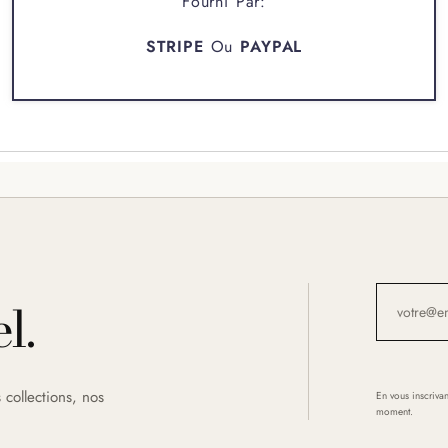
Fourni Par:
STRIPE
Ou
PAYPAL
l.
 collections, nos
En vous inscrivan
moment.