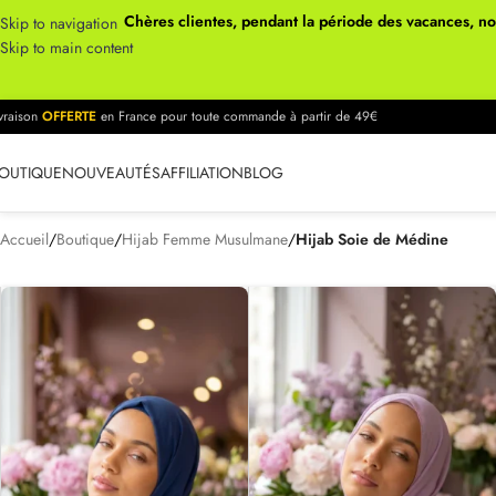
Chères clientes, pendant la période des vacances, n
Skip to navigation
Skip to main content
ivraison
OFFERTE
en France pour toute commande à partir de 49€
OUTIQUE
NOUVEAUTÉS
AFFILIATION
BLOG
Accueil
/
Boutique
/
Hijab Femme Musulmane
/
Hijab Soie de Médine