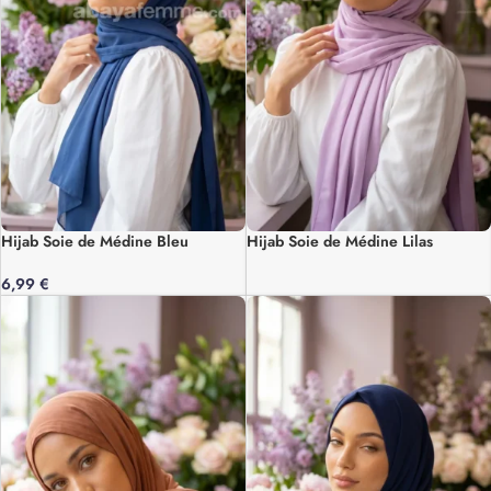
Hijab Soie de Médine Bleu
Hijab Soie de Médine Lilas
6,99
€