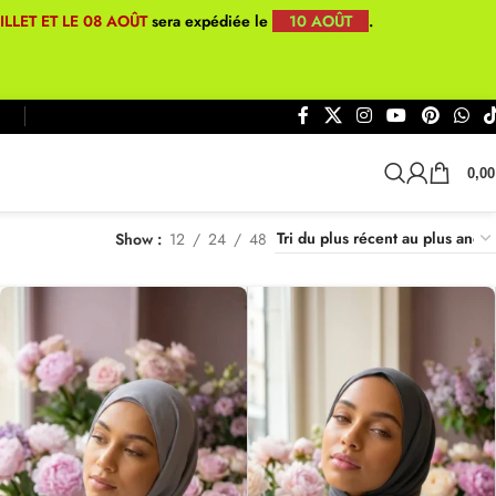
UILLET ET LE 08 AOÛT
sera expédiée le
10 AOÛT
.
0,0
Show
12
24
48