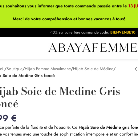
ous souhaitons vous informer que toute commande passée entre le
13 J
Merci de votre compréhension et bonnes vacances à tous!
-10% sur votre 1ère commande code:
BIENVENUE10
eil
/
Boutique
/
Hijab Femme Musulmane
/
Hijab Soie de Médine
/
b Soie de Medine Gris foncé
ijab Soie de Medine Gris
oncé
99
€
nce parfaite de la fluidité et de l’opacité. Ce
Hijab Soie de Médine gris fon
e vos tenues avec une touche de sophistication intemporelle et un confort in