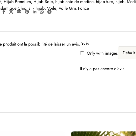
t
,
Hijab Premium
,
Hijab Soie
,
hijab soie de medine
,
hijab turc
,
hijeb
,
Medi
Islamique Chic
,
silk hijab
,
Voile
,
Voile Gris Foncé
:
Avis
 produit ont la possibilité de laisser un avis.
Only with images
Il n’y a pas encore d’avis.