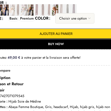
OR
COLOR
E
Basic
Premium
AJOUTER AU PANIER
BUY NOW
outez
49,00
€
à votre panier et la livraison sera offerte!
ompare
iption
ison et Retour
oir
:
7427071079545
rie :
Hijab Soie de Médine
ttes :
Abaya Femme Boutique
,
Gris
,
headscarf
,
Hijab
,
hijab gris
,
hijab non