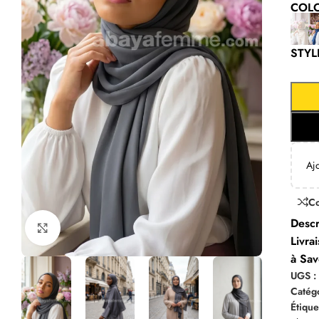
COL
STYL
Aj
C
Descr
Click to enlarge
Livra
à Sav
UGS 
Catégo
Étique