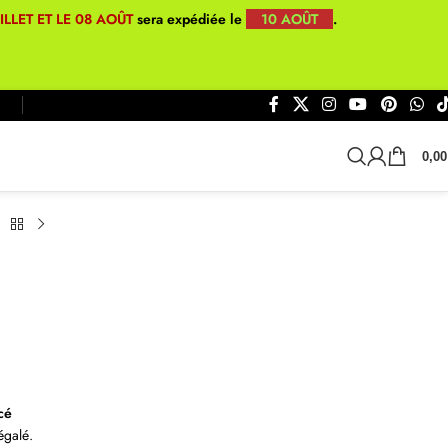
UILLET ET LE 08 AOÛT
sera expédiée le
10 AOÛT
.
0,0
cé
égalé.