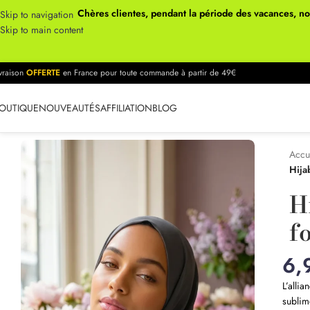
Chères clientes, pendant la période des vacances, n
Skip to navigation
Skip to main content
ivraison
OFFERTE
en France pour toute commande à partir de 49€
OUTIQUE
NOUVEAUTÉS
AFFILIATION
BLOG
Accu
Hija
H
f
6,
L’allia
sublim