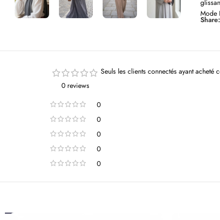
glissan
Mode 
Share
Seuls les clients connectés ayant acheté ce
0 reviews
0
0
0
0
0