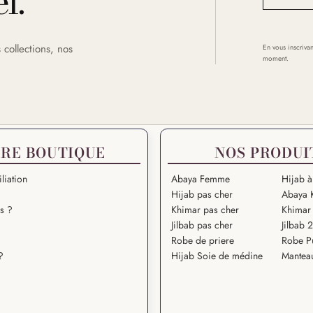
l.
 collections, nos
En vous inscrivan
moment.
RE BOUTIQUE
NOS PRODUI
liation
Abaya Femme
Hijab à
Hijab pas cher
Abaya 
s ?
Khimar pas cher
Khimar 
Jilbab pas cher
Jilbab 
Robe de priere
Robe P
?
Hijab Soie de médine
Mantea