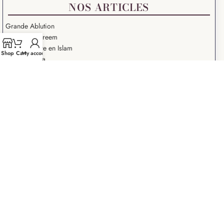
NOS ARTICLES
Grande Ablution
Ramadan Kareem
Salat – Prière en Islam
Shop
Cart
My account
Salat Istikhara
Que signifie “Salam Aleykoum” ?
Droits des Femmes dans l’Islam
Les 10 Grands Signes de la Fin du Monde
La paralysie du sommeil
Les 7 portes de l’Enfer
Les Grands Péchés en Islam – Kaba’ir
Abaya Femme
2018-2026
Boutique De Hijab, Khimar, Abaya et Jilbab pas cher pour
femmes musulmanes