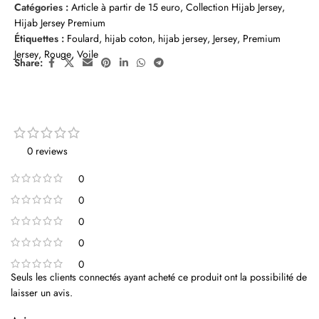
Catégories :
Article à partir de 15 euro
,
Collection Hijab Jersey
,
Hijab Jersey Premium
Étiquettes :
Foulard
,
hijab coton
,
hijab jersey
,
Jersey
,
Premium
Jersey
,
Rouge
,
Voile
Share:
0 reviews
0
0
0
0
0
Seuls les clients connectés ayant acheté ce produit ont la possibilité de
laisser un avis.