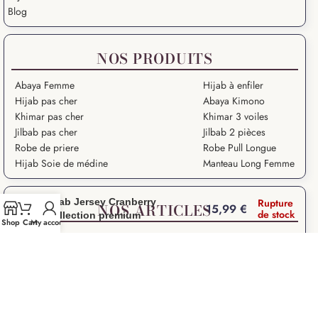
Blog
NOS PRODUITS
Abaya Femme
Hijab à enfiler
Hijab pas cher
Abaya Kimono
Khimar pas cher
Khimar 3 voiles
Jilbab pas cher
Jilbab 2 pièces
Robe de priere
Robe Pull Longue
Hijab Soie de médine
Manteau Long Femme
Hijab Jersey Cranberry
Rupture
NOS ARTICLES
15,99
€
de stock
Collection premium
Shop
Cart
My account
Grande Ablution
Ramadan Kareem
Salat – Prière en Islam
Salat Istikhara
Que signifie “Salam Aleykoum” ?
Droits des Femmes dans l’Islam