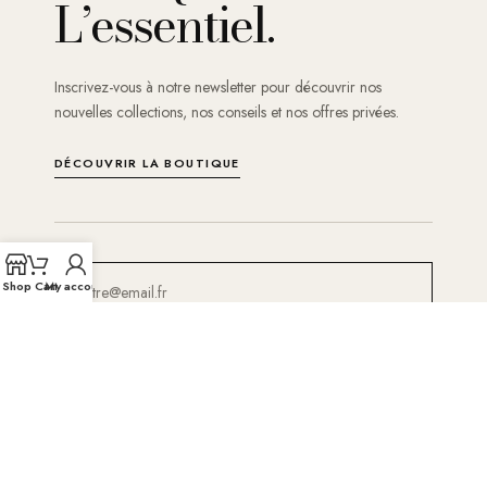
L’essentiel.
Inscrivez-vous à notre newsletter pour découvrir nos
nouvelles collections, nos conseils et nos offres privées.
DÉCOUVRIR LA BOUTIQUE
Shop
Cart
My account
S'ABONNER
En vous inscrivant, vous acceptez de recevoir les actualités d’Abaya Femme.
Désinscription possible à tout moment.