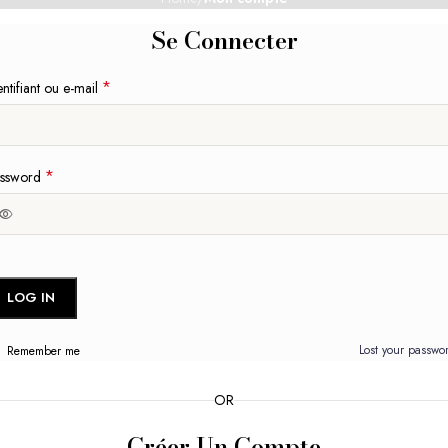
Se Connecter
*
entifiant ou e-mail
*
ssword
LOG IN
Lost your passwo
Remember me
OR
Créer Un Compte