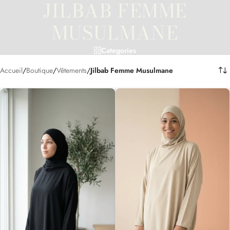
JILBAB FEMME
MUSULMANE
Categories
Accueil
/
Boutique
/
Vêtements
/
Jilbab Femme Musulmane