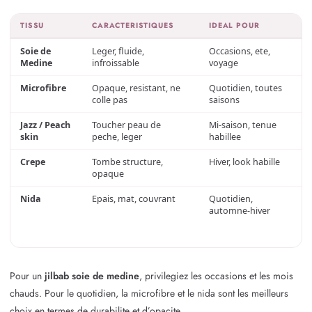
TISSU
CARACTERISTIQUES
IDEAL POUR
Soie de
Leger, fluide,
Occasions, ete,
Medine
infroissable
voyage
Microfibre
Opaque, resistant, ne
Quotidien, toutes
colle pas
saisons
Jazz / Peach
Toucher peau de
Mi-saison, tenue
skin
peche, leger
habillee
Crepe
Tombe structure,
Hiver, look habille
opaque
Nida
Epais, mat, couvrant
Quotidien,
automne-hiver
Pour un
jilbab soie de medine
, privilegiez les occasions et les mois
chauds. Pour le quotidien, la microfibre et le nida sont les meilleurs
choix en termes de durabilite et d’opacite.