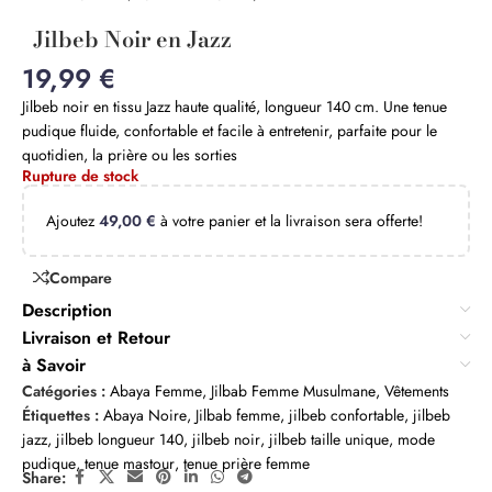
Jilbeb Noir en Jazz
19,99
€
Jilbeb noir en tissu Jazz haute qualité, longueur 140 cm. Une tenue
pudique fluide, confortable et facile à entretenir, parfaite pour le
quotidien, la prière ou les sorties
Rupture de stock
Ajoutez
49,00
€
à votre panier et la livraison sera offerte!
Compare
Description
Livraison et Retour
à Savoir
Catégories :
Abaya Femme
,
Jilbab Femme Musulmane
,
Vêtements
Étiquettes :
Abaya Noire
,
Jilbab femme
,
jilbeb confortable
,
jilbeb
jazz
,
jilbeb longueur 140
,
jilbeb noir
,
jilbeb taille unique
,
mode
pudique
,
tenue mastour
,
tenue prière femme
Share: