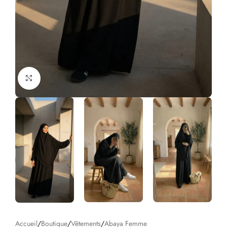
Click to enlarge
Accueil
/
Boutique
/
Vêtements
/
Abaya Femme