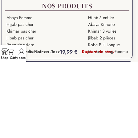
NOS PRODUITS
Abaya Femme
Hijab à enfiler
Hijab pas cher
Abaya Kimono
Khimar pas cher
Khimar 3 voiles
Jilbab pas cher
Jilbab 2 pièces
Robe de priere
Robe Pull Longue
19,99
€
Hijab Soie de médine
Manteau Long Femme
Rupture de stock
Jilbeb Noir en Jazz
Shop
Cart
My account
NOS ARTICLES
Grande Ablution
Ramadan Kareem
Salat – Prière en Islam
Salat Istikhara
Que signifie “Salam Aleykoum” ?
Droits des Femmes dans l’Islam
Les 10 Grands Signes de la Fin du Monde
La paralysie du sommeil
Les 7 portes de l’Enfer