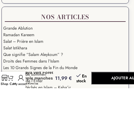
NOS ARTICLES
Grande Ablution
Ramadan Kareem
Salat – Prière en Islam
Salat Istikhara
Que signifie “Salam Aleykoum” ?
Droits des Femmes dans l’Islam
-
+
Les 10 Grands Signes de la Fin du Monde
Abaya vert Foret
La paralysie du sommeil
En
11,99
€
AJOUTER AU
Simple manches
stock
Les 7 portes de l’Enfer
élastique
Shop
Cart
My account
Les Grands Péchés en Islam – Kaba’ir
BUY 
Abaya Femme
2018-2026
Boutique De Hijab, Khimar, Abaya et Jilbab pas cher pour
femmes musulmanes