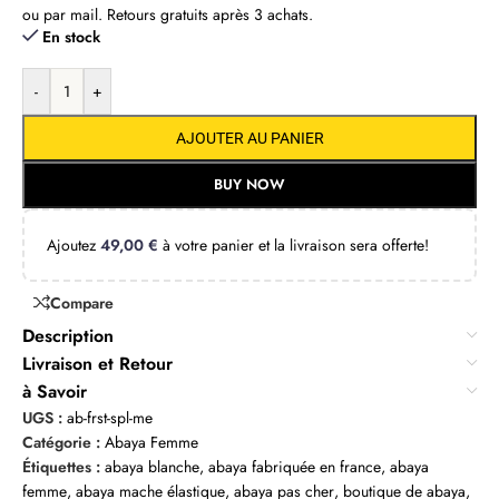
ou par mail. Retours gratuits après 3 achats.
En stock
-
+
AJOUTER AU PANIER
BUY NOW
Ajoutez
49,00
€
à votre panier et la livraison sera offerte!
Compare
Description
Livraison et Retour
à Savoir
UGS :
ab-frst-spl-me
Catégorie :
Abaya Femme
Étiquettes :
abaya blanche
,
abaya fabriquée en france
,
abaya
femme
,
abaya mache élastique
,
abaya pas cher
,
boutique de abaya
,