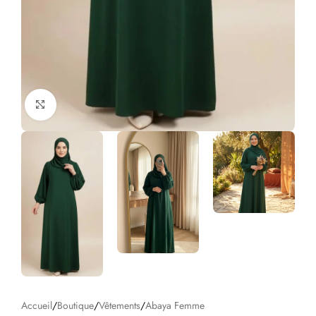
Click to enlarge
Accueil
/
Boutique
/
Vêtements
/
Abaya Femme