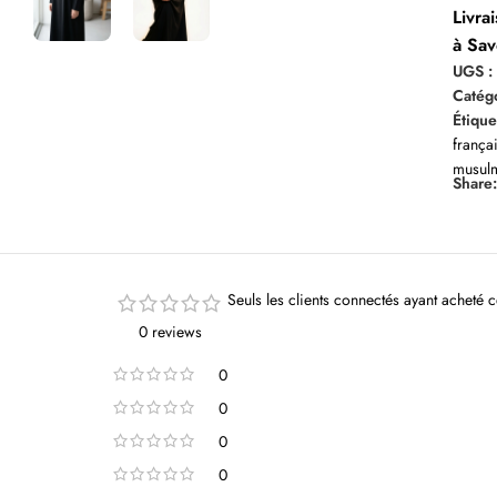
Livra
à Sav
UGS 
Catégo
Étique
frança
musul
Share
Seuls les clients connectés ayant acheté ce
0 reviews
0
0
0
0