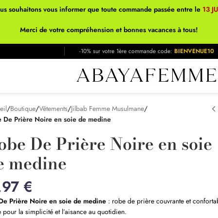
ous souhaitons vous informer que toute commande passée entre le
13 J
Merci de votre compréhension et bonnes vacances à tous!
-10% sur votre 1ère commande code:
BIENVENUE10
eil
/
Boutique
/
Vêtements
/
Jilbab Femme Musulmane
/
 De Prière Noire en soie de medine
obe De Prière Noire en soie
e medine
,97
€
De Prière Noire en soie de medine
: robe de prière couvrante et conforta
 pour la simplicité et l’aisance au quotidien.