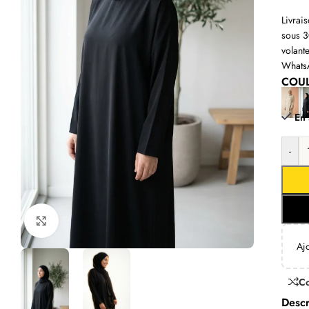
Livrai
sous 30
volant
WhatsA
COU
En 
-
Click to enlarge
Aj
C
Descr