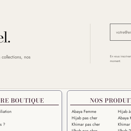
l.
 collections, nos
En vous inscrivan
moment.
RE BOUTIQUE
NOS PRODUI
liation
Abaya Femme
Hijab à
Hijab pas cher
Abaya 
s ?
Khimar pas cher
Khimar 
Jilbab pas cher
Jilbab 