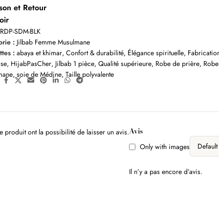
ison et Retour
oir
:
RDP-SDM-BLK
rie :
Jilbab Femme Musulmane
ttes :
abaya et khimar
,
Confort & durabilité
,
Élégance spirituelle
,
Fabricatio
ise
,
HijabPasCher
,
Jilbab 1 pièce
,
Qualité supérieure
,
Robe de prière
,
Robe
mane
,
soie de Médine
,
Taille polyvalente
:
Avis
 produit ont la possibilité de laisser un avis.
Only with images
Il n’y a pas encore d’avis.