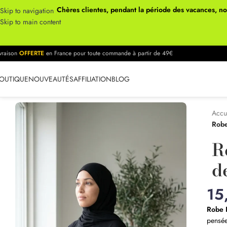
Chères clientes, pendant la période des vacances, n
Skip to navigation
Skip to main content
ivraison
OFFERTE
en France pour toute commande à partir de 49€
OUTIQUE
NOUVEAUTÉS
AFFILIATION
BLOG
Accu
Robe
R
d
15
Robe 
pensée