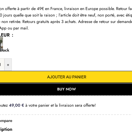
son offerte à partir de 49€ en France, livraison en Europe possible. Retour fa
 jours quelle que soit la raison ; l’article doit être neuf, non porté, avec éti
e non retirée. Retours gratuits après 3 achats. Adresse de retour sur demand
pp ou par mail.
LEUR
stock
+
AJOUTER AU PANIER
BUY NOW
outez
49,00
€
à votre panier et la livraison sera offerte!
ompare
iption