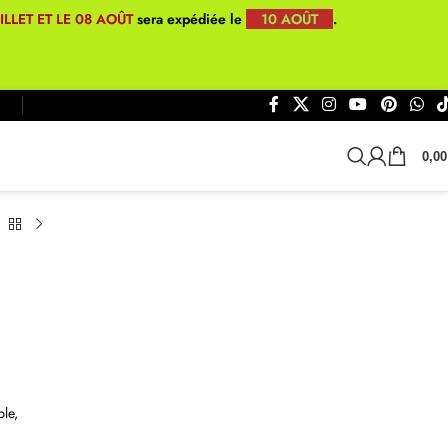
UILLET ET LE 08 AOÛT
sera expédiée le
10 AOÛT
.
0,0
ble,