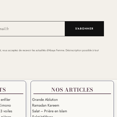
S'ABONNER
t, vous acceptez de recevoir les actualités d’Abaya Femme. Désinscription possible à tout
TS
NOS ARTICLES
 enfiler
Grande Ablution
Kimono
Ramadan Kareem
3 voiles
Salat – Prière en Islam
2 pièces
Salat Istikhara