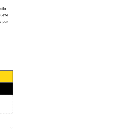
cile
quette
e par