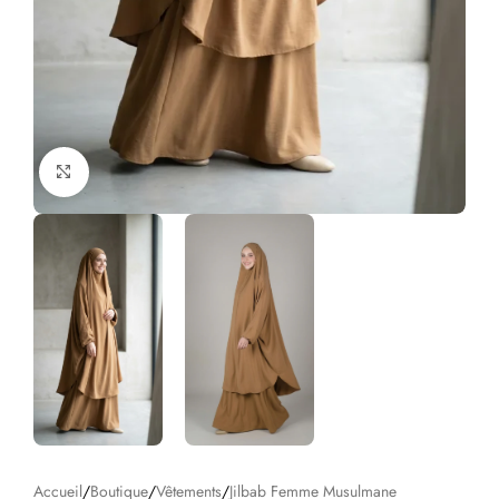
Click to enlarge
Accueil
/
Boutique
/
Vêtements
/
Jilbab Femme Musulmane