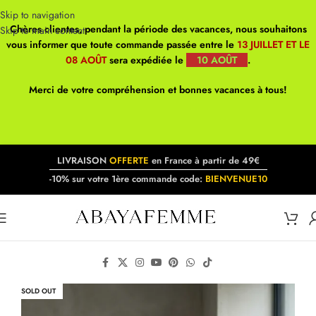
Skip to navigation
Chères clientes, pendant la période des vacances, nous souhaitons
Skip to main content
vous informer que toute commande passée entre le
13 JUILLET ET LE
08 AOÛT
sera expédiée le
10 AOÛT
.
Merci de votre compréhension et bonnes vacances à tous!
LIVRAISON
OFFERTE
en France à partir de 49€
-10% sur votre 1ère commande code:
BIENVENUE10
SOLD OUT