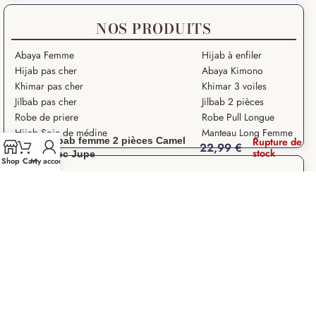
NOS PRODUITS
Abaya Femme
Hijab à enfiler
Hijab pas cher
Abaya Kimono
Khimar pas cher
Khimar 3 voiles
Jilbab pas cher
Jilbab 2 pièces
Robe de priere
Robe Pull Longue
Hijab Soie de médine
Manteau Long Femme
Jilbab femme 2 pièces Camel
Rupture de
22,99
€
stock
avec Jupe
Shop
Cart
My account
NOS ARTICLES
Grande Ablution
Ramadan Kareem
Salat – Prière en Islam
Salat Istikhara
Que signifie “Salam Aleykoum” ?
Droits des Femmes dans l’Islam
Les 10 Grands Signes de la Fin du Monde
La paralysie du sommeil