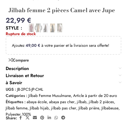
Jilbab femme 2 pièces Camel avec Jupe
22,99
€
STYLE
Rupture de stock
Ajoutez
49,00
€
à votre panier et la livraison sera offerte!
Compare
Description
Livraison et Retour
à Savoir
UGS :
JB-2PCS-JP-CML
Catégories :
Jilbab Femme Musulmane
,
Article à partir de 20 euro
Étiquettes :
abaya école
,
abaya pas cher
,
jilbab
,
jilbab 2 pièces
,
Jilbab femme
,
Jilbab hijab
,
jilbab pas cher
,
Jilbab prière
,
Jilbabeuse
,
Polyester 100%
Share: