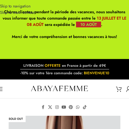
Skip to navigation
Chères clientes, pendant la période des vacances, nous souhaitons
Skip to main content
vous informer que toute commande passée entre le
13 JUILLET ET LE
08 AOÛT
sera expédiée le
10 AOÛT
.
Merci de votre compréhension et bonnes vacances à tous!
LIVRAISON
OFFERTE
en France à partir de 49€
-10% sur votre 1ère commande code:
BIENVENUE10
SOLD OUT