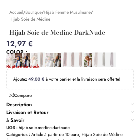
Accueil
/
Boutique
/
Hijab Femme Musulmane
/
Hijab Soie de Médine
Hijab Soie de Medine DarkNude
12,97
€
COLOR
Rupture de stock
Ajoutez
49,00
€
à votre panier et la livraison sera offerte!
Compare
Description
Livraison et Retour
à Savoir
UGS :
hijab-soie-medine-darknude
Catégories :
Article à partir de 10 euro
,
Hijab Soie de Médine