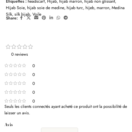
Étiquettes :
headscarf
,
Hijab
,
hijab marron
,
hijab non glissant
,
Hijab Soie
,
hijab soie de medine
,
hijab turc
,
hijeb
,
marron
,
Medina
Silk
,
silk hijab
,
Voile
Share:
0 reviews
0
0
0
0
0
Seuls les clients connectés ayant acheté ce produit ont la possibilité de
laisser un avis.
Avis