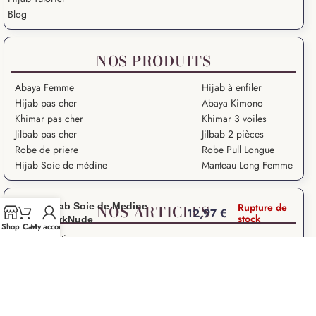
Blog
NOS PRODUITS
Abaya Femme
Hijab à enfiler
Hijab pas cher
Abaya Kimono
Khimar pas cher
Khimar 3 voiles
Jilbab pas cher
Jilbab 2 pièces
Robe de priere
Robe Pull Longue
Hijab Soie de médine
Manteau Long Femme
Hijab Soie de Medine
Rupture de
NOS ARTICLES
12,97
€
stock
DarkNude
Shop
Cart
My account
Grande Ablution
Ramadan Kareem
Salat – Prière en Islam
Salat Istikhara
Que signifie “Salam Aleykoum” ?