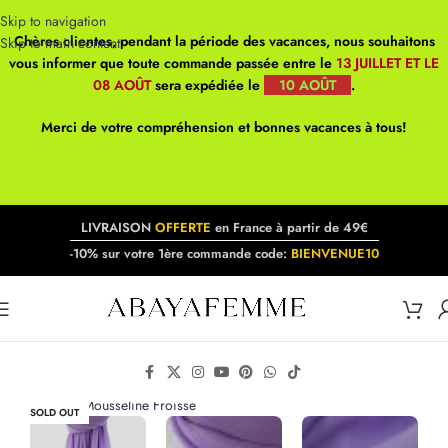
Skip to navigation
Chères clientes, pendant la période des vacances, nous souhaitons
Skip to main content
vous informer que toute commande passée entre le
13 JUILLET ET LE
08 AOÛT
sera expédiée le
10 AOÛT
.
Merci de votre compréhension et bonnes vacances à tous!
LIVRAISON
OFFERTE
en France à partir de 49€
-10% sur votre 1ère commande code:
BIENVENUE10
Click to enlarge
SOLD OUT