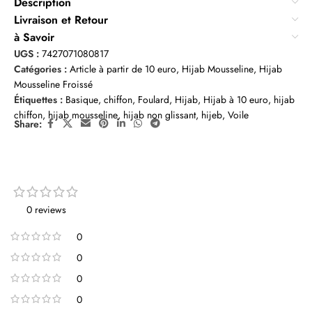
Description
Livraison et Retour
à Savoir
UGS :
7427071080817
Catégories :
Article à partir de 10 euro
,
Hijab Mousseline
,
Hijab
Mousseline Froissé
Étiquettes :
Basique
,
chiffon
,
Foulard
,
Hijab
,
Hijab à 10 euro
,
hijab
chiffon
,
hijab mousseline
,
hijab non glissant
,
hijeb
,
Voile
Share:
0 reviews
0
0
0
0