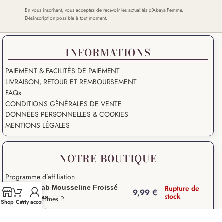
En vous inscrivant, vous acceptez de recevoir les actualités d’Abaya Femme.
Désinscription possible à tout moment.
INFORMATIONS
PAIEMENT & FACILITÉS DE PAIEMENT
LIVRAISON, RETOUR ET REMBOURSEMENT
FAQs
CONDITIONS GÉNÉRALES DE VENTE
DONNÉES PERSONNELLES & COOKIES
MENTIONS LÉGALES
NOTRE BOUTIQUE
Programme d’affiliation
Nouveautés
Hijab Mousseline Froissé
Rupture de
9,99
€
stock
Lilas
Qui nous sommes ?
Shop
Cart
My account
Nous Contacter
Mes Favoris