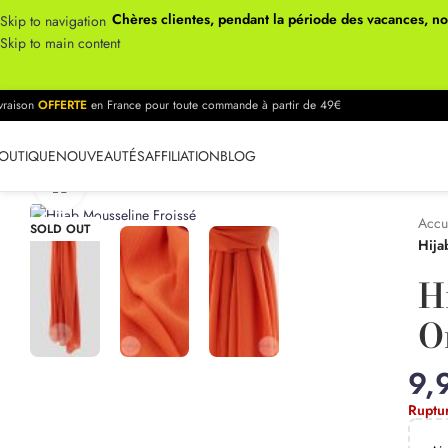
Chères clientes, pendant la période des vacances, n
Skip to navigation
Skip to main content
ivraison
OFFERTE
en France pour toute commande à partir de 49€
OUTIQUE
NOUVEAUTÉS
AFFILIATION
BLOG
Click to enlarge
Accu
SOLD OUT
Hija
H
O
9,
Ruptu