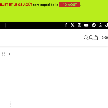
UILLET ET LE 08 AOÛT
sera expédiée le
10 AOÛT
.
0,0