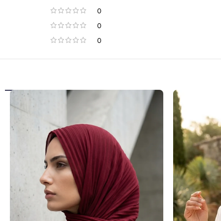
0
0
0