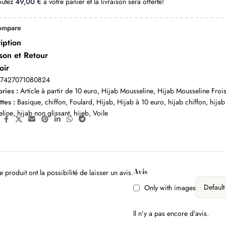
outez
49,00
€
à votre panier et la livraison sera offerte!
ompare
iption
ison et Retour
oir
:
7427071080824
ries :
Article à partir de 10 euro
,
Hijab Mousseline
,
Hijab Mousseline Froi
ttes :
Basique
,
chiffon
,
Foulard
,
Hijab
,
Hijab à 10 euro
,
hijab chiffon
,
hijab
eline
,
hijab non glissant
,
hijeb
,
Voile
:
Avis
 produit ont la possibilité de laisser un avis.
Only with images
Il n’y a pas encore d’avis.