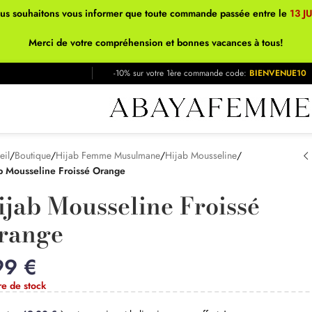
ous souhaitons vous informer que toute commande passée entre le
13 J
Merci de votre compréhension et bonnes vacances à tous!
-10% sur votre 1ère commande code:
BIENVENUE10
eil
/
Boutique
/
Hijab Femme Musulmane
/
Hijab Mousseline
/
b Mousseline Froissé Orange
ijab Mousseline Froissé
range
99
€
re de stock