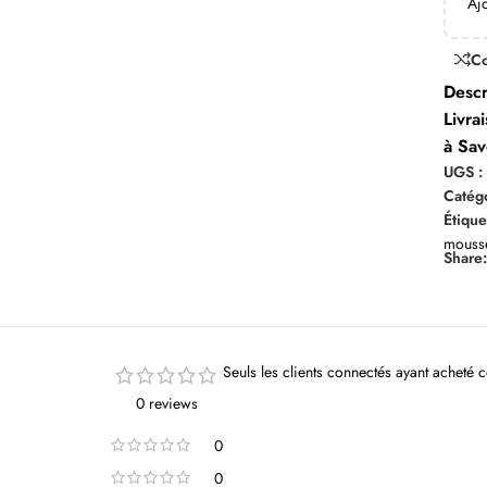
Aj
C
Descr
Livra
à Sav
UGS 
Catégo
Étique
mouss
Share
Seuls les clients connectés ayant acheté ce
0 reviews
0
0