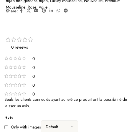
hijab non glissant
,
hijeb
,
Luxury Mousseline
,
Nouveauté
,
Premium
Mousseline
,
Rose
,
Voile
Share:
0 reviews
0
0
0
0
0
Seuls les clients connectés ayant acheté ce produit ont la possibilité de
laisser un avis.
Avis
Only with images