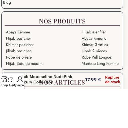
Blog
NOS PRODUITS
Abaya Femme
Hijab à enfiler
Hijab pas cher
Abaya Kimono
Khimar pas cher
Khimar 3 voiles
Jilbab pas cher
Jilbab 2 pièces
Robe de priere
Robe Pull Longue
Hijab Soie de médine
Manteau Long Femme
Hijab Mousseline NudePink
Rupture
17,99
€
NOS ARTICLES
de stock
Luxury Collection
Shop
Cart
My account
Grande Ablution
Ramadan Kareem
Salat – Prière en Islam
Salat Istikhara
Que signifie “Salam Aleykoum” ?
Droits des Femmes dans l’Islam