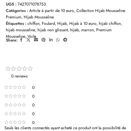
UGS :
7427071078753
Catégories :
Article à partir de 10 euro
,
Collection Hijab Mousseline
Premium
,
Hijab Mousseline
Étiquettes :
chiffon
,
Foulard
,
Hijab
,
Hijab à 10 euro
,
hijab chiffon
,
hijab mousseline
,
hijab non glissant
,
hijeb
,
marron
,
Premium
Mousseline
,
Voile
Share:
0 reviews
0
0
0
0
0
Seuls les clients connectés ayant acheté ce produit ont la possibilité de