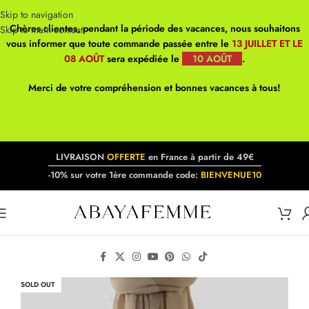
Skip to navigation
Chères clientes, pendant la période des vacances, nous souhaitons
Skip to main content
vous informer que toute commande passée entre le
13 JUILLET ET LE
08 AOÛT
sera expédiée le
10 AOÛT
.
Merci de votre compréhension et bonnes vacances à tous!
LIVRAISON
OFFERTE
en France à partir de 49€
-10% sur votre 1ère commande code:
BIENVENUE10
SOLD OUT