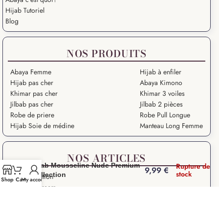
Hijab Tutoriel
Blog
NOS PRODUITS
Abaya Femme
Hijab à enfiler
Hijab pas cher
Abaya Kimono
Khimar pas cher
Khimar 3 voiles
Jilbab pas cher
Jilbab 2 pièces
Robe de priere
Robe Pull Longue
Hijab Soie de médine
Manteau Long Femme
NOS ARTICLES
Hijab Mousseline Nude Premium
Rupture de
9,99
€
stock
Collection
Grande Ablution
Shop
Cart
My account
Ramadan Kareem
Salat – Prière en Islam
Salat Istikhara