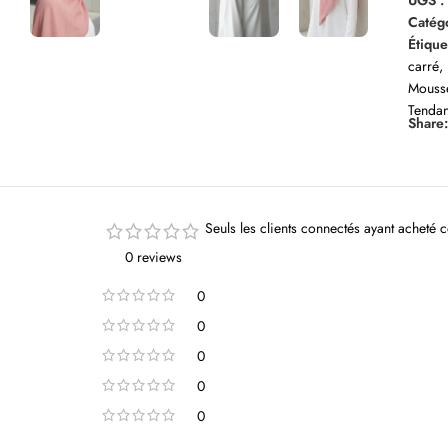
UGS 
Catégo
Étique
carré
,
Mousse
Tenda
Share
Seuls les clients connectés ayant acheté ce
0 reviews
0
0
0
0
0