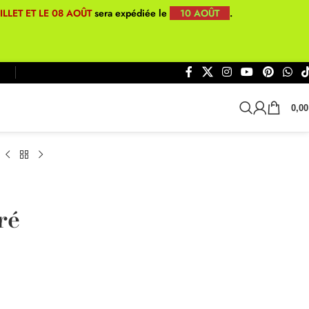
UILLET ET LE 08 AOÛT
sera expédiée le
10 AOÛT
.
0,0
ré