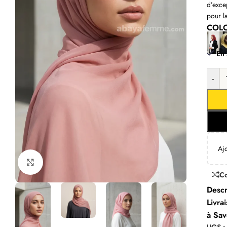
d’exce
pour 
COL
En 
-
Aj
Click to enlarge
C
Descr
Livra
à Sav