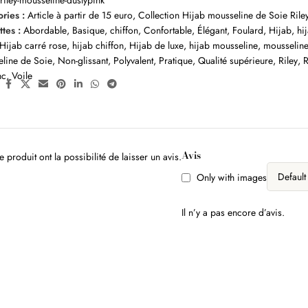
:
riley-mousseline-dustypink
ries :
Article à partir de 15 euro
,
Collection Hijab mousseline de Soie Rile
ttes :
Abordable
,
Basique
,
chiffon
,
Confortable
,
Élégant
,
Foulard
,
Hijab
,
hi
Hijab carré rose
,
hijab chiffon
,
Hijab de luxe
,
hijab mousseline
,
mousselin
line de Soie
,
Non-glissant
,
Polyvalent
,
Pratique
,
Qualité supérieure
,
Riley
,
nc
,
Voile
:
Avis
 produit ont la possibilité de laisser un avis.
Only with images
Il n’y a pas encore d’avis.