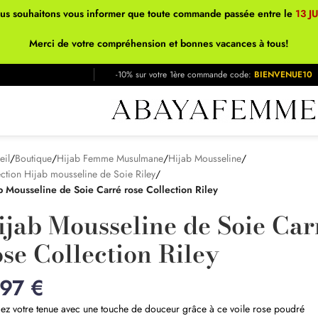
ous souhaitons vous informer que toute commande passée entre le
13 J
Merci de votre compréhension et bonnes vacances à tous!
-10% sur votre 1ère commande code:
BIENVENUE10
eil
/
Boutique
/
Hijab Femme Musulmane
/
Hijab Mousseline
/
ection Hijab mousseline de Soie Riley
/
b Mousseline de Soie Carré rose Collection Riley
ijab Mousseline de Soie Car
ose Collection Riley
,97
€
ez votre tenue avec une touche de douceur grâce à ce voile rose poudré