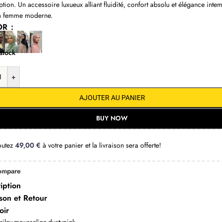
ption. Un accessoire luxueux alliant fluidité, confort absolu et élégance inte
la femme moderne.
OR
stock
+
AJOUTER AU PANIER
BUY NOW
outez
49,00
€
à votre panier et la livraison sera offerte!
ompare
iption
ison et Retour
oir