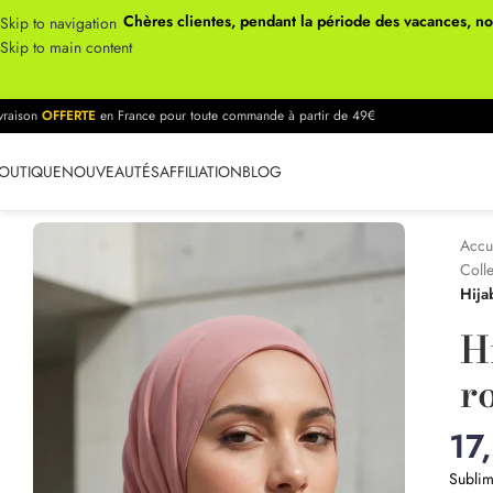
Chères clientes, pendant la période des vacances, n
Skip to navigation
Skip to main content
ivraison
OFFERTE
en France pour toute commande à partir de 49€
OUTIQUE
NOUVEAUTÉS
AFFILIATION
BLOG
Accu
Coll
Hija
H
r
17
Sublim