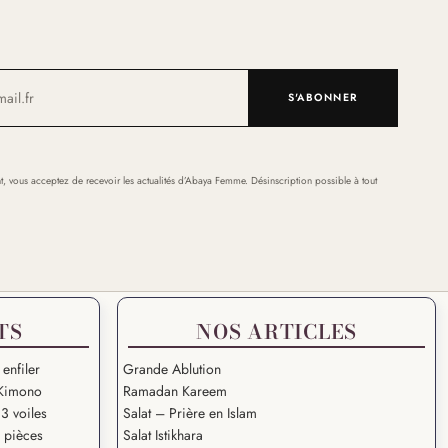
S'ABONNER
t, vous acceptez de recevoir les actualités d’Abaya Femme. Désinscription possible à tout
TS
NOS ARTICLES
 enfiler
Grande Ablution
Kimono
Ramadan Kareem
3 voiles
Salat – Prière en Islam
2 pièces
Salat Istikhara