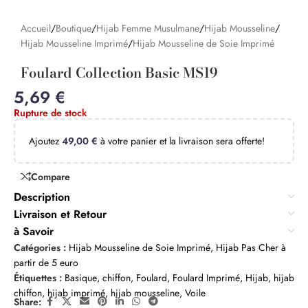
Accueil
/
Boutique
/
Hijab Femme Musulmane
/
Hijab Mousseline
/
Hijab Mousseline Imprimé
/
Hijab Mousseline de Soie Imprimé
Foulard Collection Basic MS19
5,69
€
Rupture de stock
Ajoutez
49,00
€
à votre panier et la livraison sera offerte!
Compare
Description
Livraison et Retour
à Savoir
Catégories :
Hijab Mousseline de Soie Imprimé
,
Hijab Pas Cher à
partir de 5 euro
Étiquettes :
Basique
,
chiffon
,
Foulard
,
Foulard Imprimé
,
Hijab
,
hijab
chiffon
,
hijab imprimé
,
hijab mousseline
,
Voile
Share: