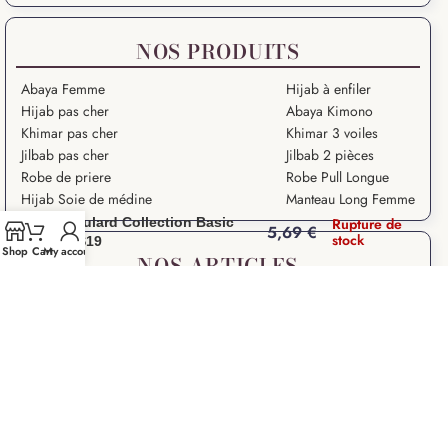
NOS PRODUITS
Abaya Femme
Hijab à enfiler
Hijab pas cher
Abaya Kimono
Khimar pas cher
Khimar 3 voiles
Jilbab pas cher
Jilbab 2 pièces
Robe de priere
Robe Pull Longue
Hijab Soie de médine
Manteau Long Femme
Foulard Collection Basic
Rupture de
5,69
€
stock
MS19
Shop
Cart
My account
NOS ARTICLES
Grande Ablution
Ramadan Kareem
Salat – Prière en Islam
Salat Istikhara
Que signifie “Salam Aleykoum” ?
Droits des Femmes dans l’Islam
Les 10 Grands Signes de la Fin du Monde