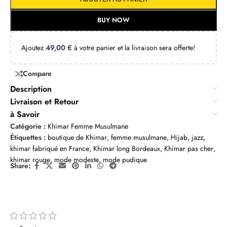
BUY NOW
Ajoutez
49,00
€
à votre panier et la livraison sera offerte!
Compare
Description
Livraison et Retour
à Savoir
Catégorie :
Khimar Femme Musulmane
Étiquettes :
boutique de Khimar
,
femme musulmane
,
Hijab
,
jazz
,
khimar fabriqué en France
,
Khimar long Bordeaux
,
Khimar pas cher
,
khimar rouge
,
mode modeste
,
mode pudique
Share: