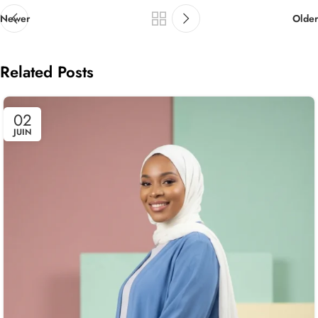
Newer
Older
Related Posts
02
JUIN