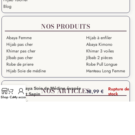
Blog
NOS PRODUITS
Abaya Femme
Hijab à enfiler
Hijab pas cher
Abaya Kimono
Khimar pas cher
Khimar 3 voiles
Jilbab pas cher
Jilbab 2 pièces
Robe de priere
Robe Pull Longue
Hijab Soie de médine
Manteau Long Femme
Abaya Soie de Médine évasée
Rupture de
NOS ARTICLES
18,99
€
stock
Vert Sapin
Shop
Cart
My account
Grande Ablution
Ramadan Kareem
Salat – Prière en Islam
Salat Istikhara
Que signifie “Salam Aleykoum” ?