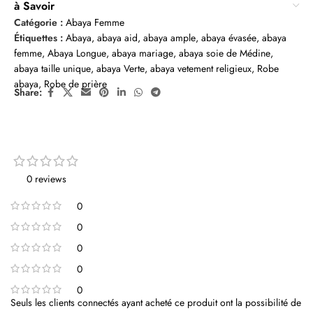
à Savoir
Catégorie :
Abaya Femme
Étiquettes :
Abaya
,
abaya aid
,
abaya ample
,
abaya évasée
,
abaya
femme
,
Abaya Longue
,
abaya mariage
,
abaya soie de Médine
,
abaya taille unique
,
abaya Verte
,
abaya vetement religieux
,
Robe
abaya
,
Robe de prière
Share:
0 reviews
0
0
0
0
0
Seuls les clients connectés ayant acheté ce produit ont la possibilité de