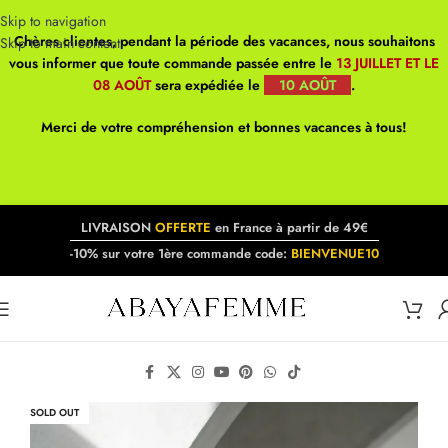
Skip to navigation
Chères clientes, pendant la période des vacances, nous souhaitons
Skip to main content
vous informer que toute commande passée entre le
13 JUILLET ET LE
08 AOÛT
sera expédiée le
10 AOÛT
.
Merci de votre compréhension et bonnes vacances à tous!
LIVRAISON
OFFERTE
en France à partir de 49€
-10% sur votre 1ère commande code:
BIENVENUE10
SOLD OUT