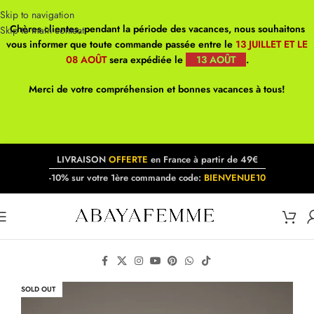
Skip to navigation
Chères clientes, pendant la période des vacances, nous souhaitons
Skip to main content
vous informer que toute commande passée entre le
13 JUILLET ET LE
08 AOÛT
sera expédiée le
13 AOÛT
.
Merci de votre compréhension et bonnes vacances à tous!
LIVRAISON
OFFERTE
en France à partir de 49€
-10% sur votre 1ère commande code:
BIENVENUE10
SOLD OUT