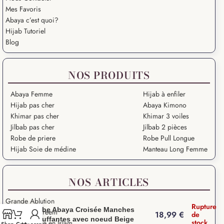
Mes Favoris
Abaya c’est quoi?
Hijab Tutoriel
Blog
NOS PRODUITS
Abaya Femme
Hijab à enfiler
Hijab pas cher
Abaya Kimono
Khimar pas cher
Khimar 3 voiles
Jilbab pas cher
Jilbab 2 pièces
Robe de priere
Robe Pull Longue
Hijab Soie de médine
Manteau Long Femme
NOS ARTICLES
Grande Ablution
Rupture
Robe Abaya Croisée Manches
Ramadan Kareem
18,99
€
de
Bouffantes avec noeud Beige
stock
Salat – Prière en Islam