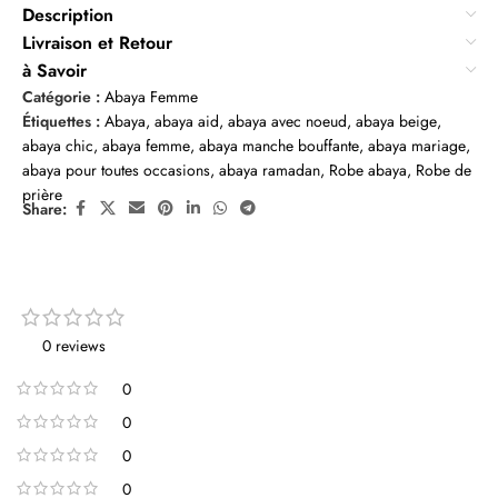
Description
Livraison et Retour
à Savoir
Catégorie :
Abaya Femme
Étiquettes :
Abaya
,
abaya aid
,
abaya avec noeud
,
abaya beige
,
abaya chic
,
abaya femme
,
abaya manche bouffante
,
abaya mariage
,
abaya pour toutes occasions
,
abaya ramadan
,
Robe abaya
,
Robe de
prière
Share:
0 reviews
0
0
0
0