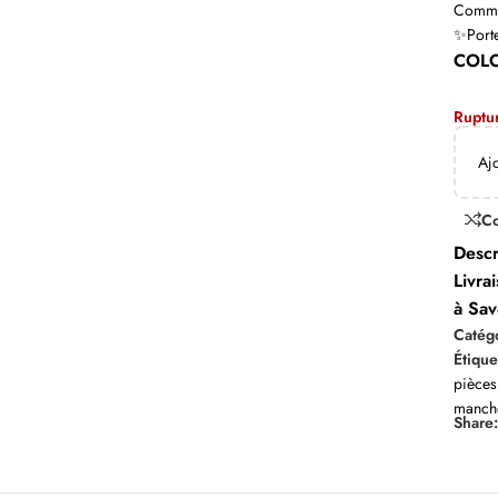
Comman
✨Porte
COL
Ruptu
Aj
C
Descr
Livra
à Sav
Catégo
Étique
pièces
manche
Share