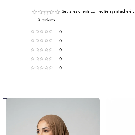
Seuls les clients connectés ayant acheté ce
0 reviews
0
0
0
0
0