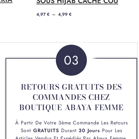
SOUS HIJAB CACHE COU
4,97
€
–
4,99
€
03
RETOURS GRATUITS DES
COMMANDES CHEZ
BOUTIQUE ABAYA FEMME
À Partir De Votre 3ème Commande Les Retours
Sont
GRATUITS
Durant
30 Jours
Pour Les
Articles Vendus Et Expédiés Par
Abaya Femme
.