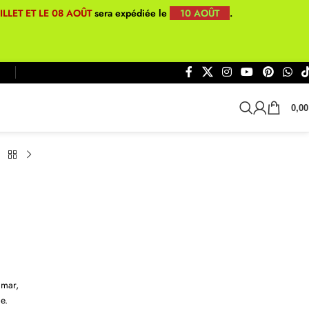
UILLET ET LE 08 AOÛT
sera expédiée le
10 AOÛT
.
0,0
imar,
ce.