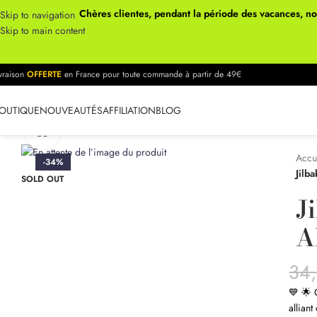
Chères clientes, pendant la période des vacances, n
Skip to navigation
Skip to main content
ivraison
OFFERTE
en France pour toute commande à partir de 49€
OUTIQUE
NOUVEAUTÉS
AFFILIATION
BLOG
Click to enlarge
Accu
-34%
Jilb
SOLD OUT
J
A
34
💙 🌟 
allian