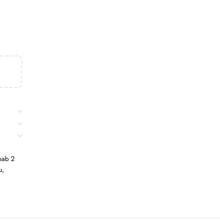
lbab 2
u
,