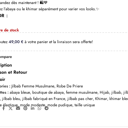
dez dès maintenant ! 🛍️💙
z l’abaya ou le khimar séparément pour varier vos looks.✨
OR
re de stock
outez
49,00
€
à votre panier et la livraison sera offerte!
ompare
iption
ison et Retour
oir
ries :
Jilbab Femme Musulmane
,
Robe De Priere
ttes :
abaya bleue
,
boutique de abaya
,
femme musulmane
,
Hijab
,
jilbab
,
ji
,
jilbab bleu
,
jilbab fabriqué en France
,
jilbab pas cher
,
Khimar
,
khimar ble
 élastique
,
mode modeste
,
mode pudique
,
taille unique
: