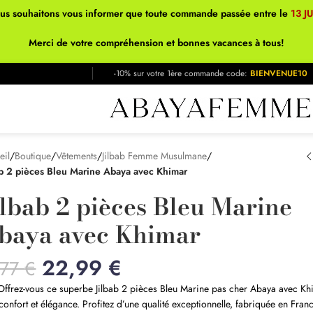
ous souhaitons vous informer que toute commande passée entre le
13 J
Merci de votre compréhension et bonnes vacances à tous!
-10% sur votre 1ère commande code:
BIENVENUE10
eil
/
Boutique
/
Vêtements
/
Jilbab Femme Musulmane
/
ab 2 pièces Bleu Marine Abaya avec Khimar
ilbab 2 pièces Bleu Marine
baya avec Khimar
22,99
€
,77
€
Offrez-vous ce superbe Jilbab 2 pièces Bleu Marine pas cher Abaya avec Kh
t confort et élégance. Profitez d’une qualité exceptionnelle, fabriquée en Fran