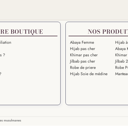
RE BOUTIQUE
NOS PRODUI
liation
Abaya Femme
Hijab à
Hijab pas cher
Abaya 
s ?
Khimar pas cher
Khimar 
Jilbab pas cher
Jilbab 
Robe de priere
Robe P
?
Hijab Soie de médine
Mantea
mes musulmanes