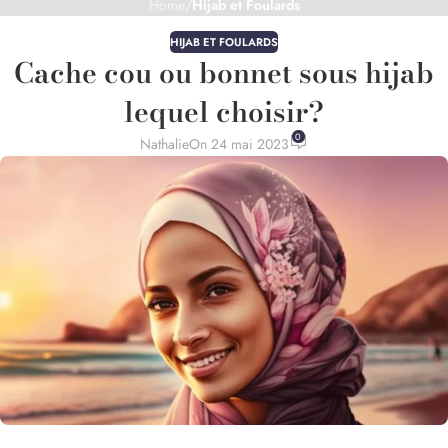
Home
/
Hijab et Foulards
HIJAB ET FOULARDS
Cache cou ou bonnet sous hijab
lequel choisir?
0
Nathalie
On 24 mai 2023