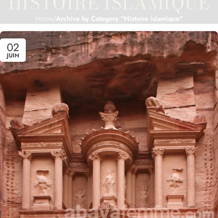
HISTOIRE ISLAMIQUE
Home
/
Archive by Category "Histoire islamique"
02
JUIN