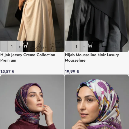
-
+
-
+
Hijab Jersey Creme Collection
Hijab Mousseline Noir Luxury
Premium
Mousseline
15,87
€
19,99
€