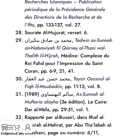
Recherches Islamiques – Publication
périodique de la Présidence Générale
des Directions de la Recherche et de
l’Ifta
, pp. 133-137, vol. 27.
Sourate Al-Hujurat, verset: 6.
محمد بن صادق بنكيران,
Tadwin as-Sunnah
an-Nabawiyah fil Qarney al-Thani wal-
Thalith lil-Hijrah
, Médine: Complexe du
Roi Fahd pour l’Impression du Saint
Coran, pp. 6-9, 21, 41.
محمد حسن عبد الغفار,
Taysir Oussoul al-
Fiqh lil-Moubediin
, pp. 11-13, vol. 8.
سالم البهنساوي (1989),
As-Sunnah al-
Muftaria alayha
(3e édition), Le Caire:
Dar al-Wafa, pp. 29-31, vol. 1.
Rapporté par al-Busairi, dans Ithaf al-
Kheirah al-Mahrat, par Abu Tha’labah al-
Khushani, page ou numéro: 6/11,
Shop
Sidebar
Cart
My account