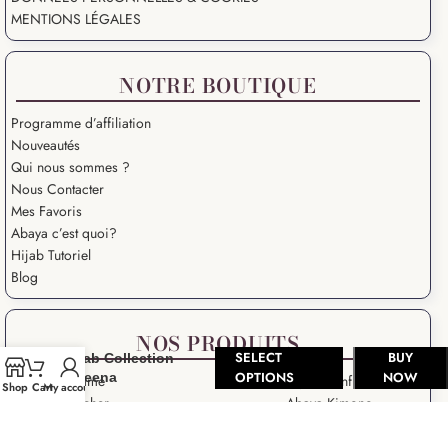
MENTIONS LÉGALES
NOTRE BOUTIQUE
Programme d’affiliation
Nouveautés
Qui nous sommes ?
Nous Contacter
Mes Favoris
Abaya c’est quoi?
Hijab Tutoriel
Blog
NOS PRODUITS
SELECT
BUY
Hijab Collection
OPTIONS
NOW
Adeena
Abaya Femme
Hijab à enfiler
Shop
Cart
My account
Hijab pas cher
Abaya Kimono
Khimar pas cher
Khimar 3 voiles
Jilbab pas cher
Jilbab 2 pièces