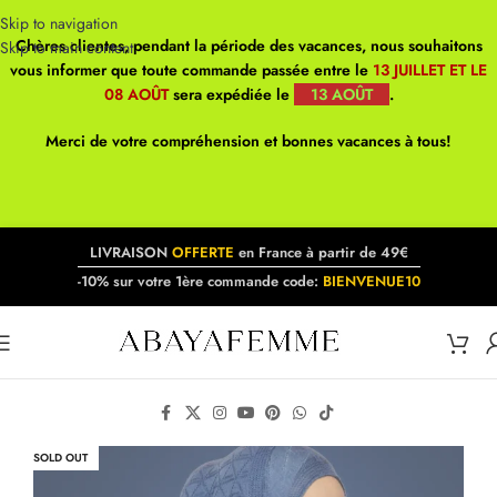
Skip to navigation
Chères clientes, pendant la période des vacances, nous souhaitons
Skip to main content
vous informer que toute commande passée entre le
13 JUILLET ET LE
08 AOÛT
sera expédiée le
13 AOÛT
.
Merci de votre compréhension et bonnes vacances à tous!
LIVRAISON
OFFERTE
en France à partir de 49€
-10% sur votre 1ère commande code:
BIENVENUE10
SOLD OUT