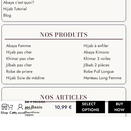
Abaya c’est quoi?
Hijab Tutoriel
Blog
NOS PRODUITS
Abaya Femme
Hijab à enfiler
Hijab pas cher
Abaya Kimono
Khimar pas cher
Khimar 3 voiles
Jilbab pas cher
Jilbab 2 pièces
Robe de priere
Robe Pull Longue
Hijab Soie de médine
Manteau Long Femme
NOS ARTICLES
Hijab Froissé
SELECT
BUY
10,99
€
Silver Basic
Grande Ablution
OPTIONS
NOW
Collection
Shop
Cart
My account
Ramadan Kareem
Salat – Prière en Islam
Salat Istikhara