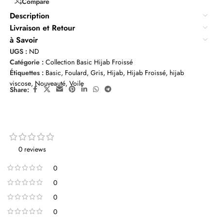
Compare
Description
Livraison et Retour
à Savoir
UGS :
ND
Catégorie :
Collection Basic Hijab Froissé
Étiquettes :
Basic
,
Foulard
,
Gris
,
Hijab
,
Hijab Froissé
,
hijab
viscose
,
Nouveauté
,
Voile
Share:
0 reviews
0
0
0
0