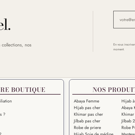
l.
 collections, nos
En vous inscrivan
moment.
RE BOUTIQUE
NOS PRODUI
liation
Abaya Femme
Hijab à
Hijab pas cher
Abaya 
s ?
Khimar pas cher
Khimar 
Jilbab pas cher
Jilbab 
Robe de priere
Robe P
?
Hijab Soie de médine
Mantea