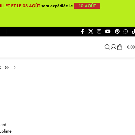
UILLET ET LE 08 AOÛT
sera expédiée le
10 AOÛT
.
0,0
iant
sublime