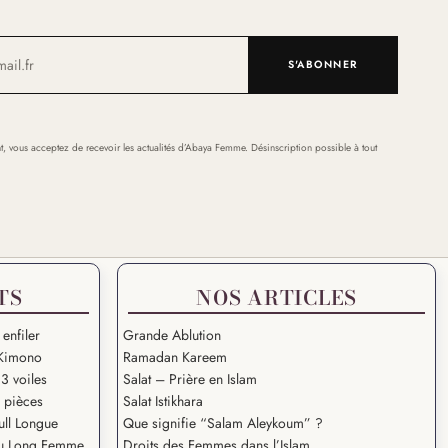
S'ABONNER
t, vous acceptez de recevoir les actualités d’Abaya Femme. Désinscription possible à tout
TS
NOS ARTICLES
 enfiler
Grande Ablution
Kimono
Ramadan Kareem
3 voiles
Salat – Prière en Islam
2 pièces
Salat Istikhara
ull Longue
Que signifie “Salam Aleykoum” ?
u Long Femme
Droits des Femmes dans l’Islam