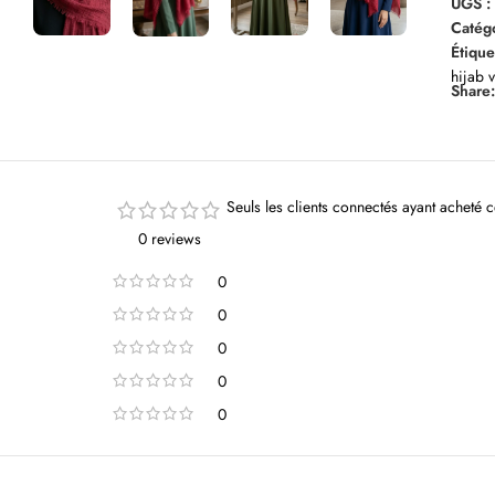
UGS 
Catégo
Étique
hijab 
Share
Seuls les clients connectés ayant acheté ce
0 reviews
0
0
0
0
0