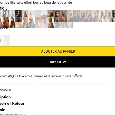
ort de tête sans effort tout au long de la journée.
OR
stock
+
AJOUTER AU PANIER
BUY NOW
outez
49,00
€
à votre panier et la livraison sera offerte!
ompare
iption
ison et Retour
oir