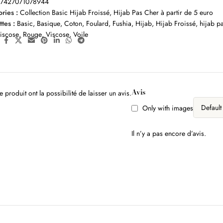
:
7427071078944
ries :
Collection Basic Hijab Froissé
,
Hijab Pas Cher à partir de 5 euro
ttes :
Basic
,
Basique
,
Coton
,
Foulard
,
Fushia
,
Hijab
,
Hijab Froissé
,
hijab p
viscose
,
Rouge
,
Viscose
,
Voile
:
Avis
 produit ont la possibilité de laisser un avis.
Only with images
Il n’y a pas encore d’avis.