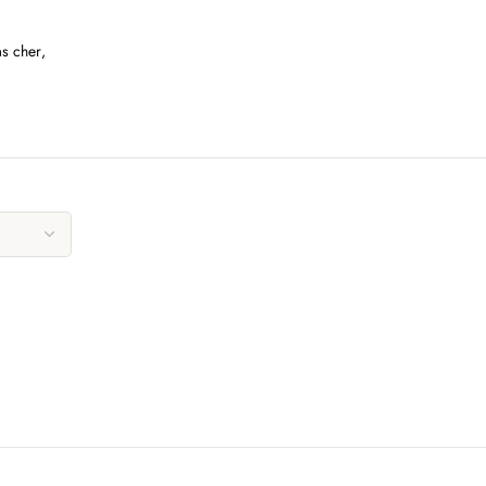
as cher
,