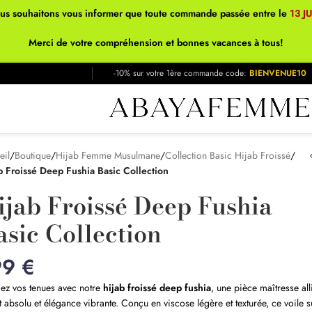
ous souhaitons vous informer que toute commande passée entre le
13 J
Merci de votre compréhension et bonnes vacances à tous!
-10% sur votre 1ère commande code:
BIENVENUE10
eil
/
Boutique
/
Hijab Femme Musulmane
/
Collection Basic Hijab Froissé
/
b Froissé Deep Fushia Basic Collection
ijab Froissé Deep Fushia
asic Collection
99
€
ez vos tenues avec notre
hijab froissé deep fushia
, une pièce maîtresse all
t absolu et élégance vibrante. Conçu en viscose légère et texturée, ce voile 