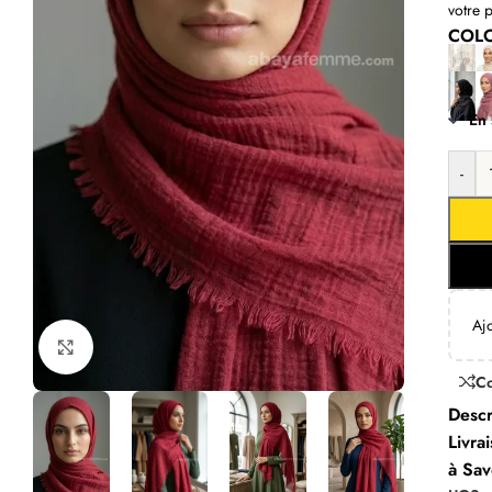
votre p
COL
En 
-
Aj
Click to enlarge
C
Descr
Livra
à Sav