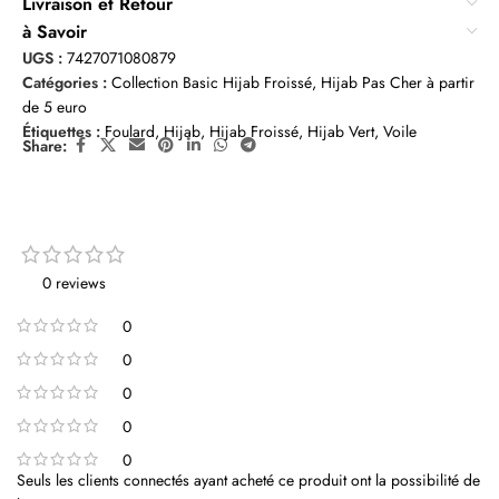
Livraison et Retour
à Savoir
UGS :
7427071080879
Catégories :
Collection Basic Hijab Froissé
,
Hijab Pas Cher à partir
de 5 euro
Étiquettes :
Foulard
,
Hijab
,
Hijab Froissé
,
Hijab Vert
,
Voile
Share:
0 reviews
0
0
0
0
0
Seuls les clients connectés ayant acheté ce produit ont la possibilité de