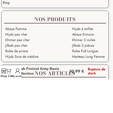
Blog
NOS PRODUITS
Abaya Femme
Hijab à enfiler
Hijab pas cher
Abaya Kimono
Khimar pas cher
Khimar 3 voiles
Jilbab pas cher
Jilbab 2 pièces
Robe de priere
Robe Pull Longue
Hijab Soie de médine
Manteau Long Femme
Hijab Froissé Army Basic
Rupture de
10,99
€
NOS ARTICLES
stock
Collection
Shop
Cart
My account
Grande Ablution
Ramadan Kareem
Salat – Prière en Islam
Salat Istikhara
Que signifie “Salam Aleykoum” ?
Droits des Femmes dans l’Islam