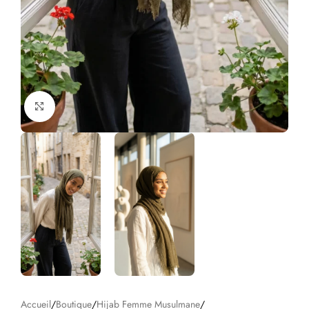
Click to enlarge
Accueil
/
Boutique
/
Hijab Femme Musulmane
/