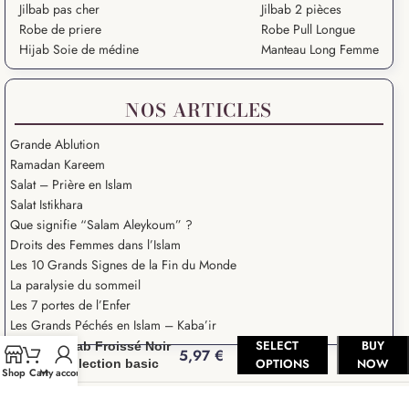
Jilbab pas cher
Jilbab 2 pièces
Robe de priere
Robe Pull Longue
Hijab Soie de médine
Manteau Long Femme
NOS ARTICLES
Grande Ablution
Ramadan Kareem
Salat – Prière en Islam
Salat Istikhara
Que signifie “Salam Aleykoum” ?
Droits des Femmes dans l’Islam
Les 10 Grands Signes de la Fin du Monde
La paralysie du sommeil
Les 7 portes de l’Enfer
Les Grands Péchés en Islam – Kaba’ir
SELECT
BUY
Hijab Froissé Noir
5,97
€
OPTIONS
NOW
collection basic
Shop
Cart
My account
Abaya Femme
2018-2026
Boutique De Hijab, Khimar, Abaya et Jilbab pas cher pour