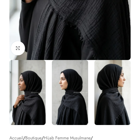
Click to enlarge
Accueil
/
Boutique
/
Hijab Femme Musulmane
/