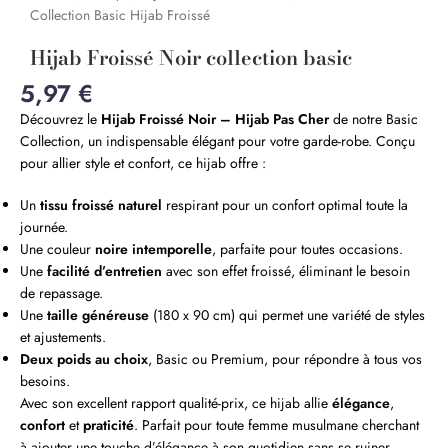
Collection Basic Hijab Froissé
Hijab Froissé Noir collection basic
5,97
€
Découvrez le
Hijab Froissé Noir – Hijab Pas Cher
de notre Basic
Collection, un indispensable élégant pour votre garde-robe. Conçu
pour allier style et confort, ce hijab offre :
Un
tissu froissé naturel
respirant pour un confort optimal toute la
journée.
Une couleur
noire intemporelle
, parfaite pour toutes occasions.
Une
facilité d’entretien
avec son effet froissé, éliminant le besoin
de repassage.
Une
taille généreuse
(180 x 90 cm) qui permet une variété de styles
et ajustements.
Deux poids au choix
, Basic ou Premium, pour répondre à tous vos
besoins.
Avec son excellent rapport qualité-prix, ce hijab allie
élégance
,
confort
et
praticité
. Parfait pour toute femme musulmane cherchant
à ajouter une touche d’élégance à son quotidien sans se ruiner.