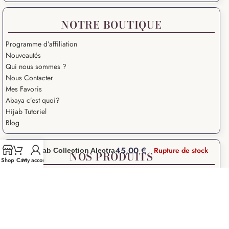
NOTRE BOUTIQUE
Programme d’affiliation
Nouveautés
Qui nous sommes ?
Nous Contacter
Mes Favoris
Abaya c’est quoi?
Hijab Tutoriel
Blog
45,00
€
Rupture de stock
Hijab Collection Alectra
NOS PRODUITS
Shop
Cart
My account
Abaya Femme
Hijab à enfiler
Hijab pas cher
Abaya Kimono
Khimar pas cher
Khimar 3 voiles
Jilbab pas cher
Jilbab 2 pièces
Robe de priere
Robe Pull Longue