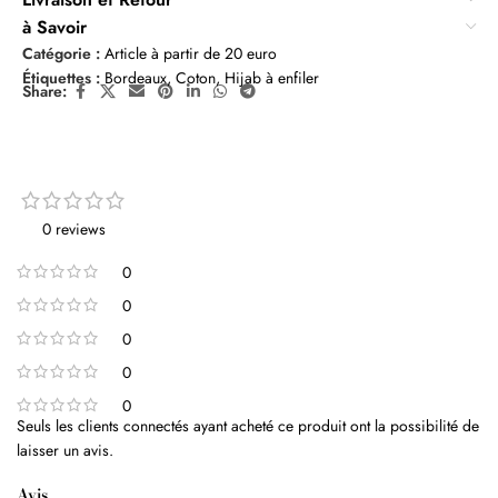
à Savoir
Catégorie :
Article à partir de 20 euro
Étiquettes :
Bordeaux
,
Coton
,
Hijab à enfiler
Share:
0 reviews
0
0
0
0
0
Seuls les clients connectés ayant acheté ce produit ont la possibilité de
laisser un avis.
Avis