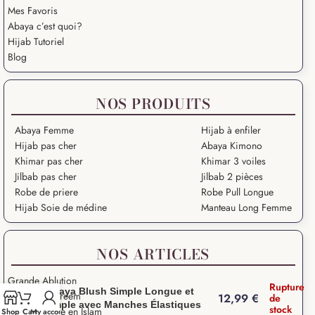
Mes Favoris
Abaya c’est quoi?
Hijab Tutoriel
Blog
NOS PRODUITS
Abaya Femme
Hijab à enfiler
Hijab pas cher
Abaya Kimono
Khimar pas cher
Khimar 3 voiles
Jilbab pas cher
Jilbab 2 pièces
Robe de priere
Robe Pull Longue
Hijab Soie de médine
Manteau Long Femme
NOS ARTICLES
Grande Ablution
Rupture
Abaya Blush Simple Longue et
Ramadan Kareem
12,99
€
de
Ample avec Manches Élastiques
stock
Salat – Prière en Islam
Shop
Cart
My account