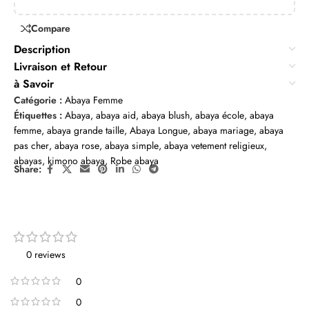
Compare
Description
Livraison et Retour
à Savoir
Catégorie :
Abaya Femme
Étiquettes :
Abaya
,
abaya aid
,
abaya blush
,
abaya école
,
abaya
femme
,
abaya grande taille
,
Abaya Longue
,
abaya mariage
,
abaya
pas cher
,
abaya rose
,
abaya simple
,
abaya vetement religieux
,
abayas
,
kimono abaya
,
Robe abaya
Share:
0 reviews
0
0