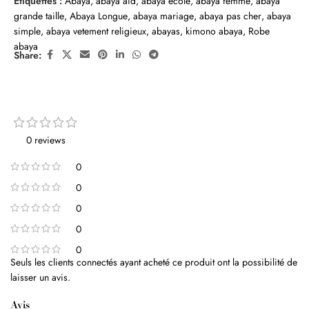
Étiquettes :
Abaya
,
abaya aid
,
abaya école
,
abaya femme
,
abaya
grande taille
,
Abaya Longue
,
abaya mariage
,
abaya pas cher
,
abaya
simple
,
abaya vetement religieux
,
abayas
,
kimono abaya
,
Robe
abaya
Share:
0 reviews
0
0
0
0
0
Seuls les clients connectés ayant acheté ce produit ont la possibilité de
laisser un avis.
Avis