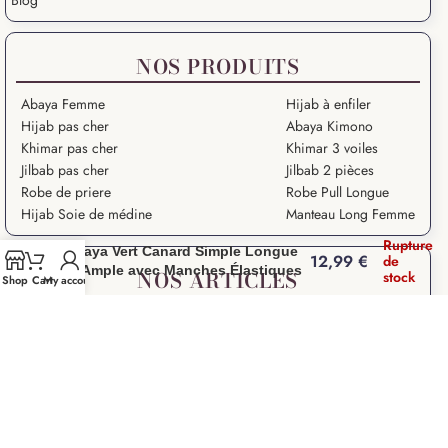
NOS PRODUITS
Abaya Femme
Hijab à enfiler
Hijab pas cher
Abaya Kimono
Khimar pas cher
Khimar 3 voiles
Jilbab pas cher
Jilbab 2 pièces
Robe de priere
Robe Pull Longue
Hijab Soie de médine
Manteau Long Femme
Rupture
Abaya Vert Canard Simple Longue
12,99
€
de
et Ample avec Manches Élastiques
NOS ARTICLES
stock
Shop
Cart
My account
Grande Ablution
Ramadan Kareem
Salat – Prière en Islam
Salat Istikhara
Que signifie “Salam Aleykoum” ?
Droits des Femmes dans l’Islam