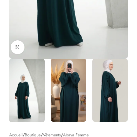
Click to enlarge
Accueil
/
Boutique
/
Vêtements
/
Abaya Femme