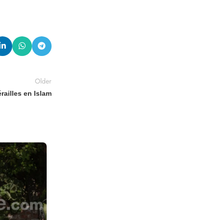
Older
railles en Islam
22
MAI