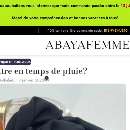
ous souhaitons vous informer que toute commande passée entre le
13 J
Merci de votre compréhension et bonnes vacances à tous!
-10% sur votre 1ère commande code:
BIENVENUE10
HIJAB ET FOULARDS
tre en temps de pluie?
0
athalie
On 4 janvier 2023