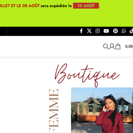
UILLET ET LE 08 AOÛT
sera expédiée le
10 AOÛT
.
0,0