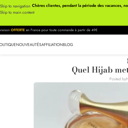
Chères clientes, pendant la période des vacances, n
Skip to navigation
Skip to main content
ivraison
OFFERTE
en France pour toute commande à partir de 49€
OUTIQUE
NOUVEAUTÉS
AFFILIATION
BLOG
Quel Hijab met
Posted by
N