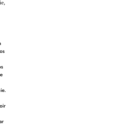
ie,
n
vos
os
de
ie.
oir
ar