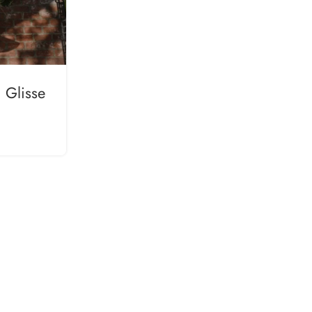
 Glisse
Abaya Claire Sans Transp
Comment Choisir Le Bon Tissu
Sous-Couche
CONTINUE READING