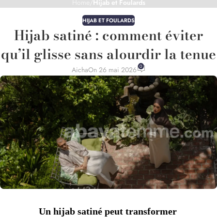
Home
/
Hijab et Foulards
HIJAB ET FOULARDS
Hijab satiné : comment éviter
qu’il glisse sans alourdir la tenue
0
Aicha
On 26 mai 2026
Un hijab satiné peut transformer