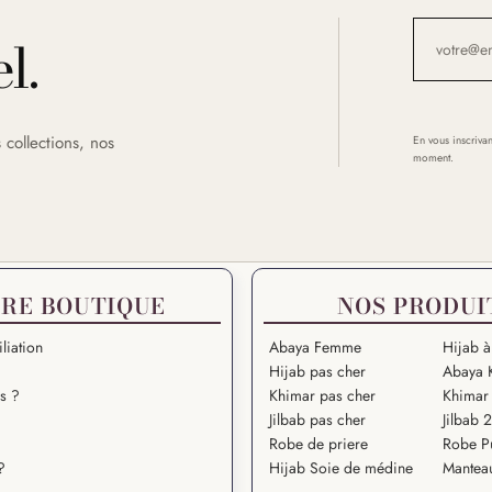
l.
 collections, nos
En vous inscrivan
moment.
RE BOUTIQUE
NOS PRODUI
liation
Abaya Femme
Hijab à
Hijab pas cher
Abaya 
s ?
Khimar pas cher
Khimar 
Jilbab pas cher
Jilbab 
Robe de priere
Robe P
?
Hijab Soie de médine
Mantea