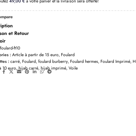
outez
49,00
€
à votre panier et la livraison sera offerte!
ompare
iption
ison et Retour
oir
:
foulard-ft10
ries :
Article à partir de 15 euro
,
Foulard
ttes :
carré
,
Foulard
,
foulard burberry
,
Foulard hermes
,
Foulard Imprimé
,
H
à 10 euro
,
hijab carré
,
hijab imprimé
,
Voile
: