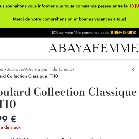
ous souhaitons vous informer que toute commande passée entre le
13 J
Merci de votre compréhension et bonnes vacances à tous!
-10% sur votre 1ère commande code:
BIENVENUE10
eil
/
Boutique
/
Article à partir de 15 euro
/
ard Collection Classique FT10
oulard Collection Classique
T10
99
€
re de stock