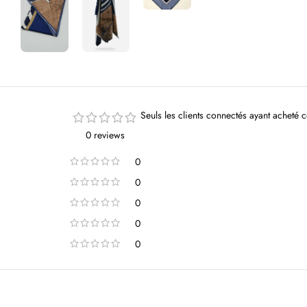
Seuls les clients connectés ayant acheté ce
0 reviews
0
0
0
0
0