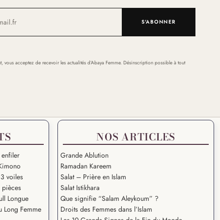
S'ABONNER
t, vous acceptez de recevoir les actualités d’Abaya Femme. Désinscription possible à tout
TS
NOS ARTICLES
 enfiler
Grande Ablution
Kimono
Ramadan Kareem
3 voiles
Salat – Prière en Islam
2 pièces
Salat Istikhara
ull Longue
Que signifie “Salam Aleykoum” ?
u Long Femme
Droits des Femmes dans l’Islam
Les 10 Grands Signes de la Fin du Monde