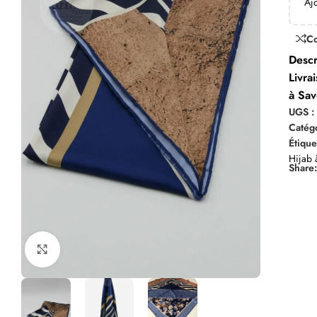
Aj
C
Descr
Livra
à Sav
UGS 
Catégo
Étique
Hijab 
Share
Click to enlarge