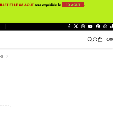
UILLET ET LE 08 AOÛT
sera expédiée le
10 AOÛT
.
0,0