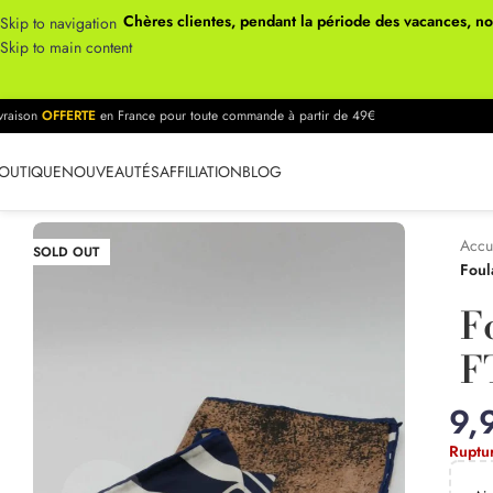
Chères clientes, pendant la période des vacances, n
Skip to navigation
Skip to main content
ivraison
OFFERTE
en France pour toute commande à partir de 49€
OUTIQUE
NOUVEAUTÉS
AFFILIATION
BLOG
Accu
SOLD OUT
Foul
F
F
9,
Ruptu