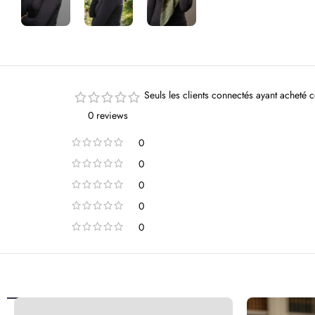
Seuls les clients connectés ayant acheté ce
0 reviews
0
0
0
0
0