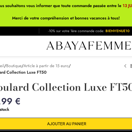
ous souhaitons vous informer que toute commande passée entre le
13 J
Merci de votre compréhension et bonnes vacances à tous!
-10% sur votre 1ère commande code:
BIENVENUE10
eil
/
Boutique
/
Article à partir de 15 euro
/
ard Collection Luxe FT50
oulard Collection Luxe FT5
,99
€
stock
AJOUTER AU PANIER