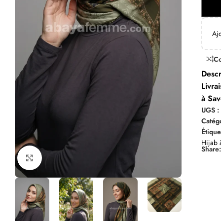
Aj
C
Descr
Livra
à Sav
UGS 
Catégo
Étique
Hijab 
Share
Click to enlarge