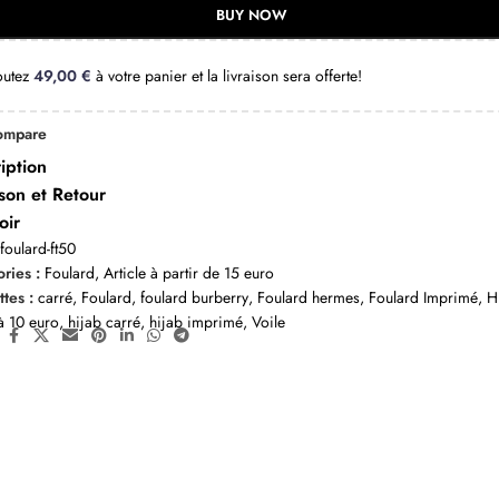
BUY NOW
outez
49,00
€
à votre panier et la livraison sera offerte!
ompare
iption
ison et Retour
oir
:
foulard-ft50
ries :
Foulard
,
Article à partir de 15 euro
ttes :
carré
,
Foulard
,
foulard burberry
,
Foulard hermes
,
Foulard Imprimé
,
H
à 10 euro
,
hijab carré
,
hijab imprimé
,
Voile
: