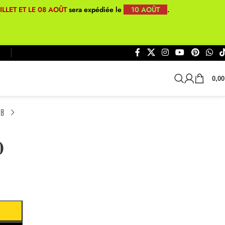
UILLET ET LE 08 AOÛT
sera expédiée le
10 AOÛT
.
0,0
0