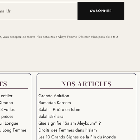
S'ABONNER
t, vous acceptez de recevoir les actualités d’Abaya Femme. Désinscription possible à tout
TS
NOS ARTICLES
 enfiler
Grande Ablution
Kimono
Ramadan Kareem
3 voiles
Salat – Prière en Islam
2 pièces
Salat Istikhara
ull Longue
Que signifie “Salam Aleykoum” ?
u Long Femme
Droits des Femmes dans l’Islam
Les 10 Grands Signes de la Fin du Monde