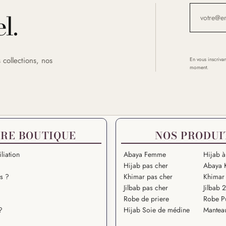
l.
 collections, nos
En vous inscrivan
moment.
RE BOUTIQUE
NOS PRODUI
liation
Abaya Femme
Hijab à
Hijab pas cher
Abaya 
s ?
Khimar pas cher
Khimar 
Jilbab pas cher
Jilbab 
Robe de priere
Robe P
?
Hijab Soie de médine
Mantea