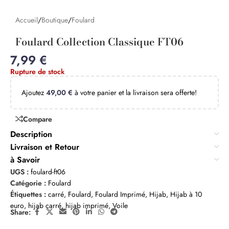
Accueil
/
Boutique
/
Foulard
Foulard Collection Classique FT06
7,99
€
Rupture de stock
Ajoutez
49,00
€
à votre panier et la livraison sera offerte!
Compare
Description
Livraison et Retour
à Savoir
UGS :
foulard-ft06
Catégorie :
Foulard
Étiquettes :
carré
,
Foulard
,
Foulard Imprimé
,
Hijab
,
Hijab à 10
euro
,
hijab carré
,
hijab imprimé
,
Voile
Share: