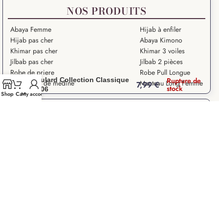
NOS PRODUITS
Abaya Femme
Hijab à enfiler
Hijab pas cher
Abaya Kimono
Khimar pas cher
Khimar 3 voiles
Jilbab pas cher
Jilbab 2 pièces
Robe de priere
Robe Pull Longue
Foulard Collection Classique
Rupture de
Hijab Soie de médine
Manteau Long Femme
7,99
€
stock
FT06
Shop
Cart
My account
NOS ARTICLES
Grande Ablution
Ramadan Kareem
Salat – Prière en Islam
Salat Istikhara
Que signifie “Salam Aleykoum” ?
Droits des Femmes dans l’Islam
Les 10 Grands Signes de la Fin du Monde
La paralysie du sommeil