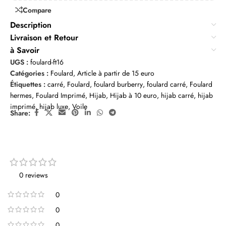
Compare
Description
Livraison et Retour
à Savoir
UGS :
foulard-ft16
Catégories :
Foulard
,
Article à partir de 15 euro
Étiquettes :
carré
,
Foulard
,
foulard burberry
,
foulard carré
,
Foulard
hermes
,
Foulard Imprimé
,
Hijab
,
Hijab à 10 euro
,
hijab carré
,
hijab
imprimé
,
hijab luxe
,
Voile
Share:
0 reviews
0
0
0