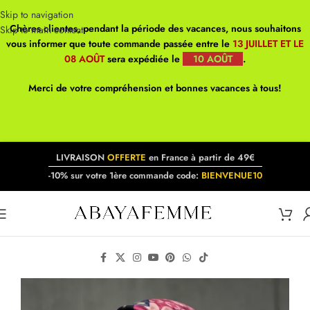
Skip to navigation
Chères clientes, pendant la période des vacances, nous souhaitons
Skip to main content
vous informer que toute commande passée entre le
13 JUILLET ET LE
08 AOÛT
sera expédiée le
10 AOÛT
.
Merci de votre compréhension et bonnes vacances à tous!
LIVRAISON
OFFERTE
en France à partir de 49€
-10% sur votre 1ère commande code:
BIENVENUE10