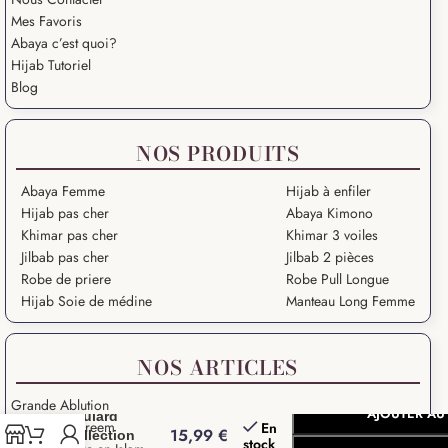
Mes Favoris
Abaya c’est quoi?
Hijab Tutoriel
Blog
NOS PRODUITS
Abaya Femme
Hijab à enfiler
Hijab pas cher
Abaya Kimono
Khimar pas cher
Khimar 3 voiles
Jilbab pas cher
Jilbab 2 pièces
Robe de priere
Robe Pull Longue
Hijab Soie de médine
Manteau Long Femme
NOS ARTICLES
Grande Ablution
AJOUTER AU
Foulard
Ramadan Kareem
En
15,99
€
Collection
stock