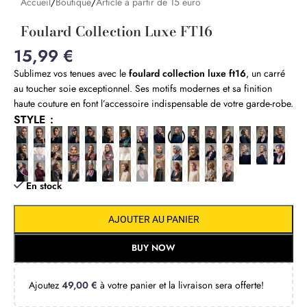
Accueil
/
Boutique
/
Article à partir de 15 euro
Foulard Collection Luxe FT16
15,99
€
Sublimez vos tenues avec le
foulard collection luxe ft16
, un carré
au toucher soie exceptionnel. Ses motifs modernes et sa finition
haute couture en font l’accessoire indispensable de votre garde-robe.
STYLE
En stock
AJOUTER AU PANIER
BUY NOW
Ajoutez
49,00
€
à votre panier et la livraison sera offerte!