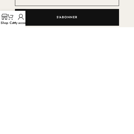
S'ABONNER
Shop
Cart
My account
En vous inscrivant, vous acceptez de recevoir les actualités d’Abaya Femme.
Désinscription possible à tout moment.
INFORMATIONS
PAIEMENT & FACILITÉS DE PAIEMENT
LIVRAISON, RETOUR ET REMBOURSEMENT
FAQs
CONDITIONS GÉNÉRALES DE VENTE
DONNÉES PERSONNELLES & COOKIES
MENTIONS LÉGALES
NOTRE BOUTIQUE