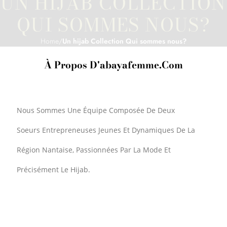
UN HIJAB COLLECTION
QUI SOMMES NOUS?
Home
/
Un hijab Collection Qui sommes nous?
À Propos D'abayafemme.com
Nous Sommes Une Équipe Composée De Deux
Soeurs Entrepreneuses Jeunes Et Dynamiques De La
Région Nantaise, Passionnées Par La Mode Et
Précisément Le Hijab.
Une petite équipe qui a à cœur de proposer quotidiennement
aux soeurs le meilleur de la mode et accessoires en relation
avec le hijab à un prix abordable.