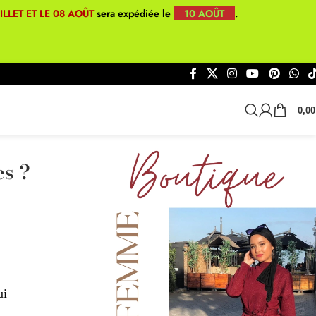
UILLET ET LE 08 AOÛT
sera expédiée le
10 AOÛT
.
0,0
es ?
ui