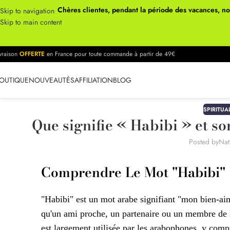
Chères clientes, pendant la période des vacances, n
Skip to navigation
Skip to main content
ivraison
OFFERTE
en France pour toute commande à partir de 49€
OUTIQUE
NOUVEAUTÉS
AFFILIATION
BLOG
SPIRITUA
Que signifie « Habibi » et so
Posted by
Nat
Comprendre Le Mot "Habibi"
"Habibi" est un mot arabe signifiant "mon bien-aimé
qu'un ami proche, un partenaire ou un membre de l
est largement utilisée par les arabophones, y compr