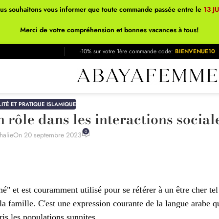
ous souhaitons vous informer que toute commande passée entre le
13 J
Merci de votre compréhension et bonnes vacances à tous!
-10% sur votre 1ère commande code:
BIENVENUE10
LITÉ ET PRATIQUE ISLAMIQUE
n rôle dans les interactions social
0
halie
On 20 septembre 2023
" et est couramment utilisé pour se référer à un être cher tel
a famille. C'est une expression courante de la langue arabe q
is les populations sunnites.