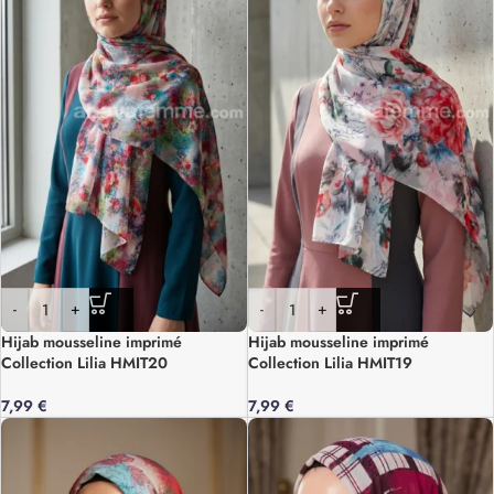
-
+
-
+
Hijab mousseline imprimé
Hijab mousseline imprimé
Collection Lilia HMIT20
Collection Lilia HMIT19
7,99
€
7,99
€