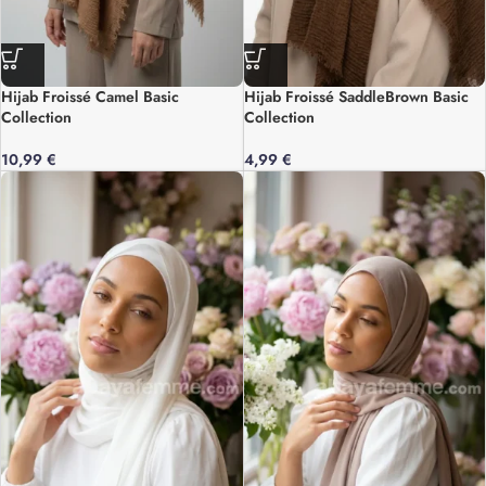
Hijab Froissé Camel Basic
Hijab Froissé SaddleBrown Basic
Collection
Collection
10,99
€
4,99
€