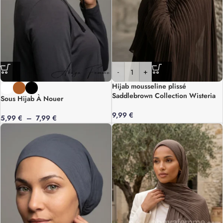
-
+
Hijab mousseline plissé
Saddlebrown Collection Wisteria
Sous Hijab À Nouer
9,99
€
5,99
€
–
7,99
€