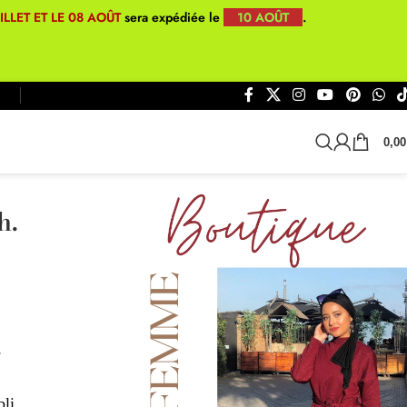
UILLET ET LE 08 AOÛT
sera expédiée le
10 AOÛT
.
0,0
h.
e
bli