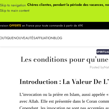
Chères clientes, pendant la période des vacances, n
Skip to navigation
Skip to main content
ivraison
OFFERTE
en France pour toute commande à partir de 49€
OUTIQUE
NOUVEAUTÉS
AFFILIATION
BLOG
SPIRITUA
Les conditions pour qu’une 
Posted by
Nat
Introduction : La Valeur De L
L’invocation ou la prière en Islam, aussi appelée
avec Allah. Elle est présentée dans le Coran comme
Cependant, les invocation ne sont pas acceptées au