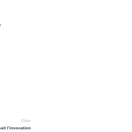
e
Older
it l’invocation