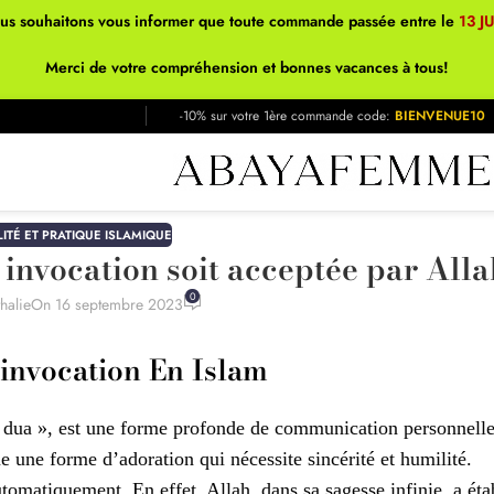
ous souhaitons vous informer que toute commande passée entre le
13 J
Merci de votre compréhension et bonnes vacances à tous!
-10% sur votre 1ère commande code:
BIENVENUE10
LITÉ ET PRATIQUE ISLAMIQUE
invocation soit acceptée par Alla
0
halie
On 16 septembre 2023
’invocation En Islam
 « dua », est une forme profonde de communication personnell
 une forme d’adoration qui nécessite sincérité et humilité.
tomatiquement. En effet, Allah, dans sa sagesse infinie, a éta