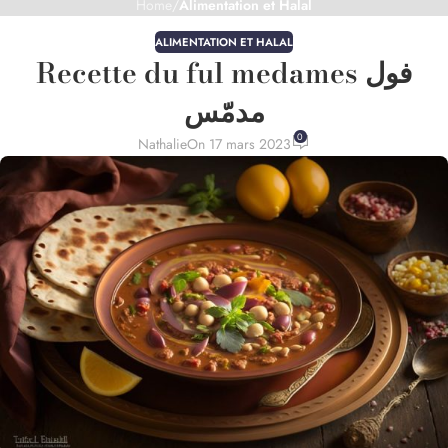
Home
/
Alimentation et Halal
ALIMENTATION ET HALAL
Recette du ful medames ‫فول
مدمّس
0
Nathalie
On 17 mars 2023