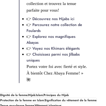
collection et trouvez la tenue
parfaite pour vous!
👉
Découvrez nos Hijabs ici
👉
Parcourez notre collection de
Foulards
👉
Explorez nos magnifiques
Abayas
👉
Voyez nos Khimars élégants
👉
Choisissez parmi nos Jilbabs
uniques
Portez votre foi avec fierté et style.
À bientôt Chez Abaya Femme! »
🌺
Dignité de la femme
Hijab
Islam
Principes du Hijab
Protection de la femme en Islam
Signification du vêtement de la femme
Tenue musulmane femme
Vêtement islamique